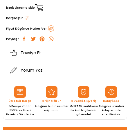
İstek Listeme Ekle
Karşılaştır
Fiyat Düşünce Haber Ver
Paylaş :
Tavsiye Et
Yorum Yaz
Ücretsiz Kargo
Orijinal Ürün
Güvenli Alışveriş
Kolay İade
5 Desiye Kadar
Aldığınız bütün ürünler
256BIT SSL sertifikası
Aldığınız ürünleri
3500₺ ve Üzeri
orijinaldir.
ile kart bilgileriniz
kolayca iade
Ücretsiz Gönderim
güvende!
edebilirsiniz.