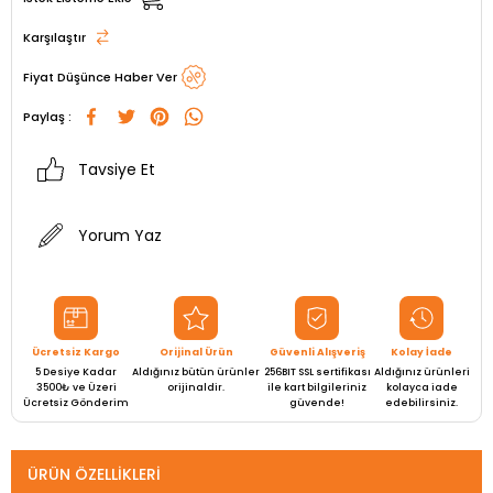
Karşılaştır
Fiyat Düşünce Haber Ver
Paylaş :
Tavsiye Et
Yorum Yaz
Ücretsiz Kargo
Orijinal Ürün
Güvenli Alışveriş
Kolay İade
5 Desiye Kadar
Aldığınız bütün ürünler
256BIT SSL sertifikası
Aldığınız ürünleri
3500₺ ve Üzeri
orijinaldir.
ile kart bilgileriniz
kolayca iade
Ücretsiz Gönderim
güvende!
edebilirsiniz.
ÜRÜN ÖZELLIKLERI