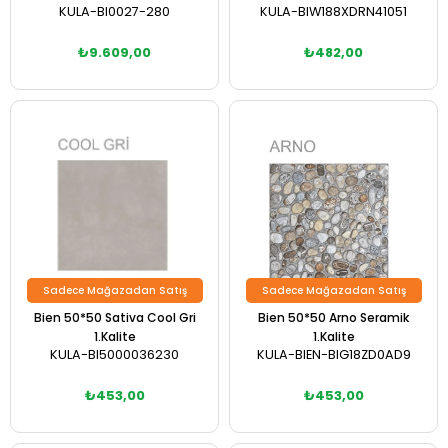
KULA-BI0027-280
KULA-BIW188XDRN41051
₺9.609,00
₺482,00
Sadece Mağazadan Satış
Sadece Mağazadan Satış
Bien 50*50 Sativa Cool Gri
Bien 50*50 Arno Seramik
1.Kalite
1.Kalite
KULA-BI5000036230
KULA-BIEN-BIG18ZD0AD9
₺453,00
₺453,00