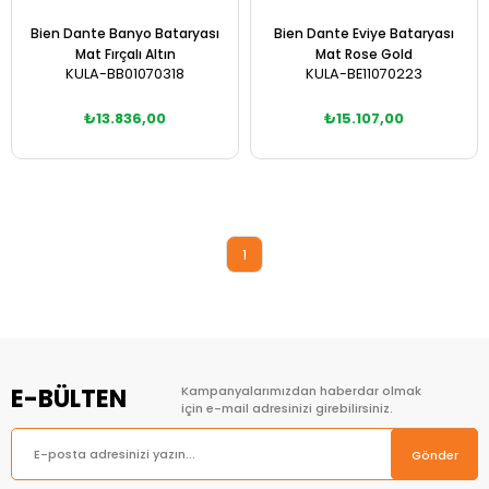
Bien Dante Banyo Bataryası
Bien Dante Eviye Bataryası
Mat Fırçalı Altın
Mat Rose Gold
KULA-BB01070318
KULA-BE11070223
₺13.836,00
₺15.107,00
Sepete Ekle
Sepete Ekle
1
E-BÜLTEN
Kampanyalarımızdan haberdar olmak
için e-mail adresinizi girebilirsiniz.
Gönder