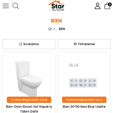
0
BİEN
BİEN
Sıralama
Filtreleme
Sadece Mağazadan Satış
Sadece Mağazadan Satış
Bien Orion Klozet Set Kapak İç
Bien 30*90 Navi Blue 1.kalite
Takım Dahil