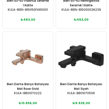
Bien 50*50 Fraxinus Seramik
Bien 50*50 Herringwood
1.Kalite
Seramik 1.Kalite
KULA-BIEN-BI5050FAR0001
KULA-BIEN-BI5000036239
₺453,00
₺453,00
Bien Dante Banyo Bataryası
Bien Dante Banyo Bataryası
Mat Rose Gold
Mat Siyah
KULA-BB01070222
KULA-BB01070506
₺13.836,00
₺9.926,00