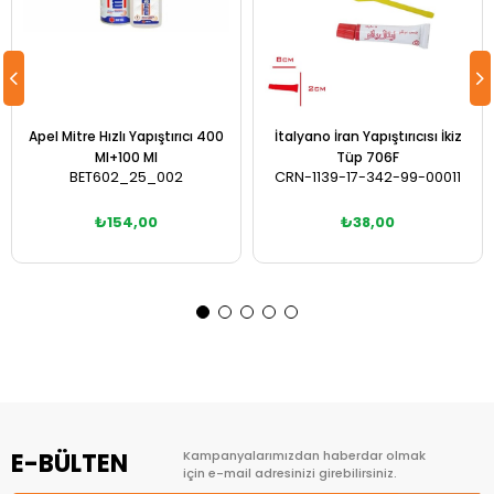
Apel Mitre Hızlı Yapıştırıcı 400
İtalyano İran Yapıştırıcısı İkiz
Ml+100 Ml
Tüp 706F
BET602_25_002
CRN-1139-17-342-99-00011
₺154,00
₺38,00
Sepete Ekle
Sepete Ekle
E-BÜLTEN
Kampanyalarımızdan haberdar olmak
için e-mail adresinizi girebilirsiniz.