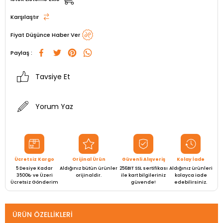
Karşılaştır
Fiyat Düşünce Haber Ver
Paylaş :
Tavsiye Et
Yorum Yaz
Ücretsiz Kargo
Orijinal Ürün
Güvenli Alışveriş
Kolay İade
5 Desiye Kadar
Aldığınız bütün ürünler
256BIT SSL sertifikası
Aldığınız ürünleri
3500₺ ve Üzeri
orijinaldir.
ile kart bilgileriniz
kolayca iade
Ücretsiz Gönderim
güvende!
edebilirsiniz.
ÜRÜN ÖZELLIKLERI