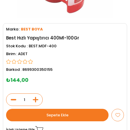
Marka
:
BEST BOYA
Best Hızlı Yapıştırıcı 400Ml-100Gr
Stok Kodu
BEST.MDF-400
ADET
Barkod
:
8699300350155
₺144,00
İstek Listeme Ekle