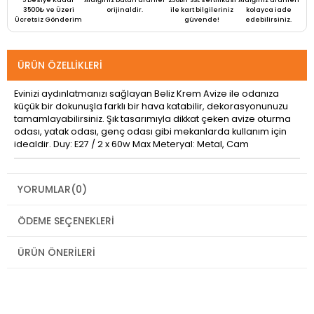
5 Desiye Kadar
Aldığınız bütün ürünler
256BIT SSL sertifikası
Aldığınız ürünleri
3500₺ ve Üzeri
orijinaldir.
ile kart bilgileriniz
kolayca iade
Ücretsiz Gönderim
güvende!
edebilirsiniz.
ÜRÜN ÖZELLIKLERI
Evinizi aydınlatmanızı sağlayan Beliz Krem Avize ile odanıza
küçük bir dokunuşla farklı bir hava katabilir, dekorasyonunuzu
tamamlayabilirsiniz. Şık tasarımıyla dikkat çeken avize oturma
odası, yatak odası, genç odası gibi mekanlarda kullanım için
idealdir. Duy: E27 / 2 x 60w Max Meteryal: Metal, Cam
YORUMLAR
(0)
ÖDEME SEÇENEKLERI
ÜRÜN ÖNERILERI