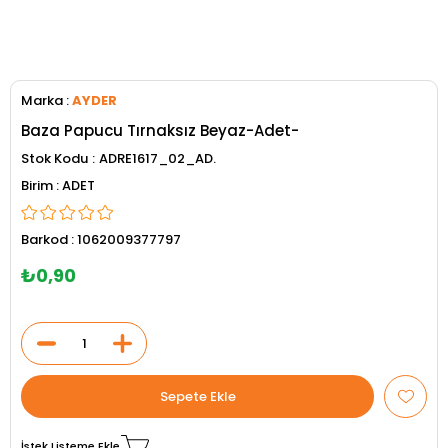
Marka
:
AYDER
Baza Papucu Tırnaksız Beyaz-Adet-
Stok Kodu
ADRE1617_02_AD.
ADET
Barkod
:
1062009377797
₺0,90
İstek Listeme Ekle