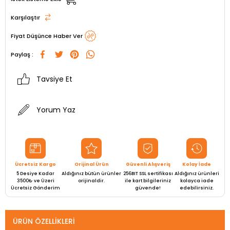
Karşılaştır
Fiyat Düşünce Haber Ver
Paylaş :
Tavsiye Et
Yorum Yaz
Ücretsiz Kargo
Orijinal Ürün
Güvenli Alışveriş
Kolay İade
5 Desiye Kadar
Aldığınız bütün ürünler
256BIT SSL sertifikası
Aldığınız ürünleri
3500₺ ve Üzeri
orijinaldir.
ile kart bilgileriniz
kolayca iade
Ücretsiz Gönderim
güvende!
edebilirsiniz.
ÜRÜN ÖZELLIKLERI