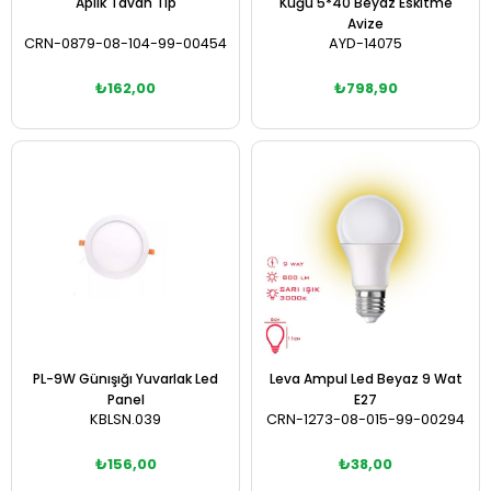
Aplik Tavan Tip
Kuğu 5*40 Beyaz Eskitme
Avize
CRN-0879-08-104-99-00454
AYD-14075
₺162,00
₺798,90
Sepete Ekle
Sepete Ekle
PL-9W Günışığı Yuvarlak Led
Leva Ampul Led Beyaz 9 Wat
Panel
E27
KBLSN.039
CRN-1273-08-015-99-00294
₺156,00
₺38,00