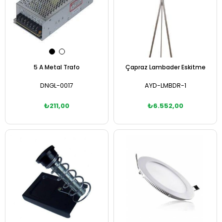
5 A Metal Trafo
Çapraz Lambader Eskitme
DNGL-0017
AYD-LMBDR-1
₺211,00
₺6.552,00
Sepete Ekle
Sepete Ekle