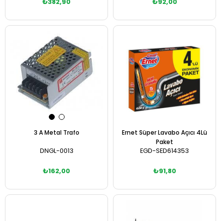
₺382,90
₺92,00
Sepete Ekle
Sepete Ekle
3 A Metal Trafo
Ernet Süper Lavabo Açıcı 4Lü
Paket
DNGL-0013
EGD-SED614353
₺162,00
₺91,80
Sepete Ekle
Sepete Ekle