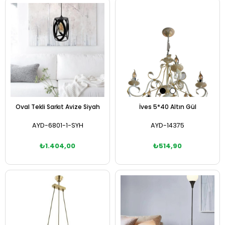
Sepete Ekle
Sepete Ekle
Oval Tekli Sarkıt Avize Siyah
İves 5*40 Altın Gül
AYD-6801-1-SYH
AYD-14375
₺1.404,00
₺514,90
Sepete Ekle
Sepete Ekle