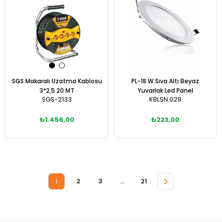
SGS Makaralı Uzatma Kablosu
PL-18 W Sıva Altı Beyaz
3*2,5 20 MT
Yuvarlak Led Panel
SGS-2133
KBLSN.029
₺1.456,00
₺223,00
Sepete Ekle
Sepete Ekle
>
2
3
...
21
1