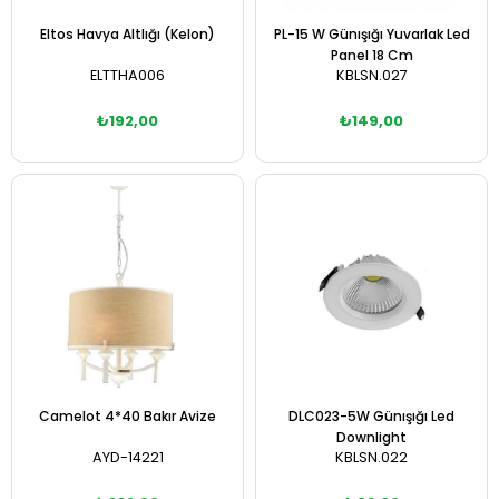
Eltos Havya Altlığı (Kelon)
PL-15 W Günışığı Yuvarlak Led
Panel 18 Cm
ELTTHA006
KBLSN.027
₺192,00
₺149,00
Sepete Ekle
Sepete Ekle
Camelot 4*40 Bakır Avize
DLC023-5W Günışığı Led
Downlight
AYD-14221
KBLSN.022