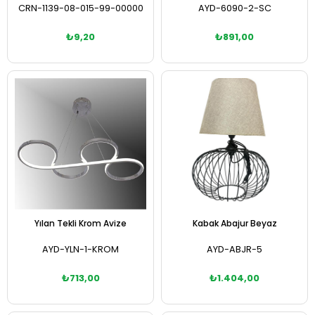
CRN-1139-08-015-99-00000
AYD-6090-2-SC
₺9,20
₺891,00
Sepete Ekle
Sepete Ekle
Yılan Tekli Krom Avize
Kabak Abajur Beyaz
AYD-YLN-1-KROM
AYD-ABJR-5
₺713,00
₺1.404,00