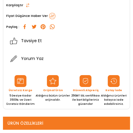
Karşılaştır
Fiyat Düşünce Haber Ver
Paylaş :
Tavsiye Et
Yorum Yaz
Ücretsiz Kargo
Orijinal Ürün
Güvenli Alışveriş
Kolay İade
5 Desiye Kadar
Aldığınız bütün ürünler
256BIT SSL sertifikası
Aldığınız ürünleri
3500₺ ve Üzeri
orijinaldir.
ile kart bilgileriniz
kolayca iade
Ücretsiz Gönderim
güvende!
edebilirsiniz.
ÜRÜN ÖZELLIKLERI