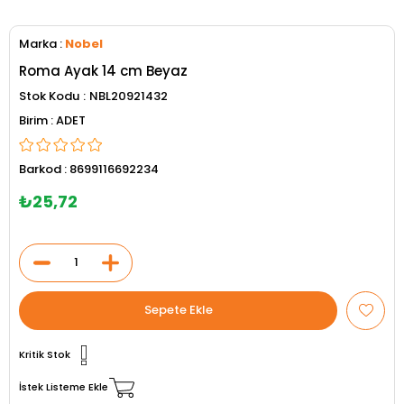
Marka
:
Nobel
Roma Ayak 14 cm Beyaz
Stok Kodu
NBL20921432
ADET
Barkod
:
8699116692234
₺25,72
Kritik Stok
İstek Listeme Ekle