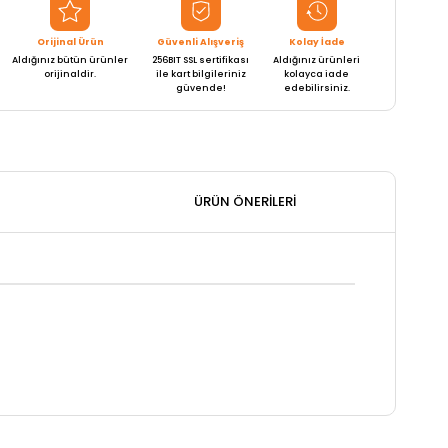
Orijinal Ürün
Güvenli Alışveriş
Kolay İade
Aldığınız bütün ürünler
256BIT SSL sertifikası
Aldığınız ürünleri
orijinaldir.
ile kart bilgileriniz
kolayca iade
güvende!
edebilirsiniz.
ÜRÜN ÖNERILERI