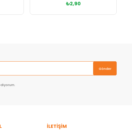
₺2,90
Sepete Ekle
Gönder
ediyorum.
L
İLETİŞİM