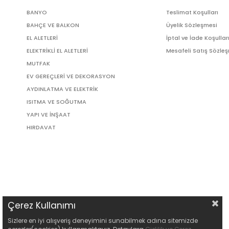
BANYO
Teslimat Koşulları
BAHÇE VE BALKON
Üyelik Sözleşmesi
EL ALETLERİ
İptal ve İade Koşullar
ELEKTRİKLİ EL ALETLERİ
Mesafeli Satış Sözle
MUTFAK
EV GEREÇLERİ VE DEKORASYON
AYDINLATMA VE ELEKTRİK
ISITMA VE SOĞUTMA
YAPI VE İNŞAAT
HIRDAVAT
Çerez Kullanımı
Sizlere en iyi alışveriş deneyimini sunabilmek adına sitemizde