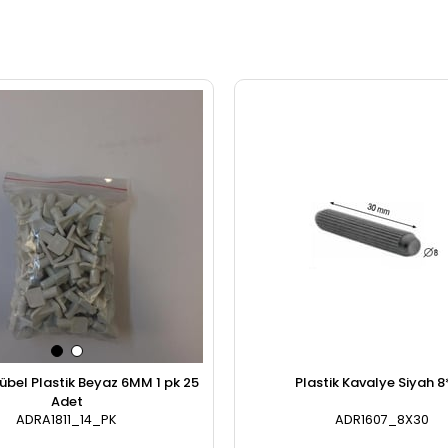
Plastik Kavalye Siyah 
Adet
ADRA1811_14_PK
ADR1607_8X30