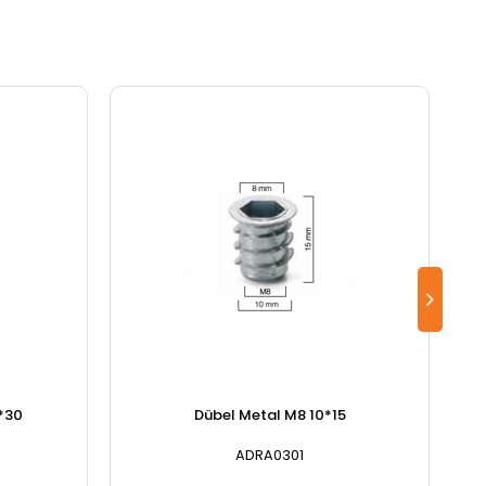
8*30
Dübel Metal M8 10*15
ADRA0301