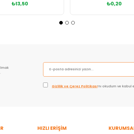
₺13,50
₺0,20
Sepete Ekle
Sepete Ekle
olmak
.
Gizlilik ve Çerez Politikası
’nı okudum ve kabul 
ER
HIZLI ERİŞİM
KURUMSA