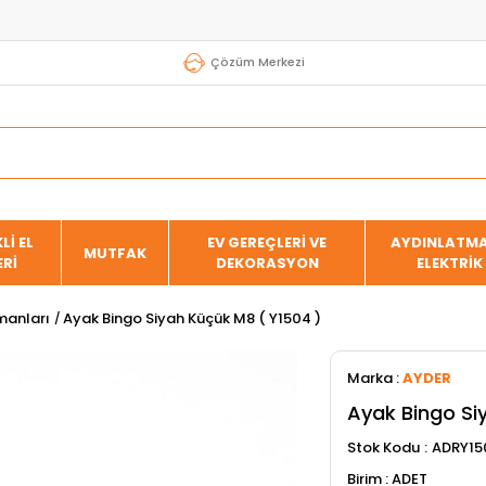
Çözüm Merkezi
Lİ EL
EV GEREÇLERİ VE
AYDINLATMA
MUTFAK
ERİ
DEKORASYON
ELEKTRİK
manları
Ayak Bingo Siyah Küçük M8 ( Y1504 )
Marka
:
AYDER
Ayak Bingo Si
Stok Kodu
ADRY15
ADET