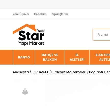
Yeni Ürünler
Hesabım
Siparişlerim
BAHÇE VE
EL
ELEKTRİK
BANYO
BALKON
ALETLERİ
ALETL
Anasayfa
HIRDAVAT
Hırdavat Malzemeleri
Bağlantı Ele