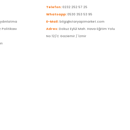
Telefon:
0232 252 57 25
Whatsapp:
0530 353 53 95
Aydınlatma
E-Mail:
bilgi@staryapimarket.com
z Politikası
Adres:
Dokuz Eylül Mah. Hava Eğitim Yolu
No:12/C Gaziemir / İzmir
rı