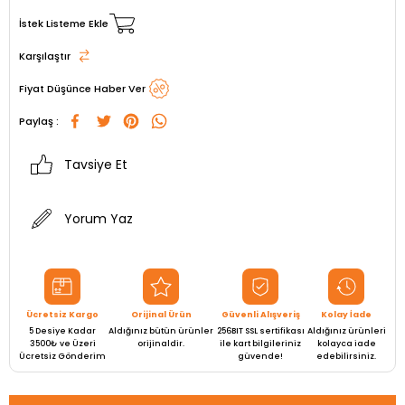
İstek Listeme Ekle
Karşılaştır
Fiyat Düşünce Haber Ver
Paylaş :
Tavsiye Et
Yorum Yaz
Ücretsiz Kargo
Orijinal Ürün
Güvenli Alışveriş
Kolay İade
5 Desiye Kadar
Aldığınız bütün ürünler
256BIT SSL sertifikası
Aldığınız ürünleri
3500₺ ve Üzeri
orijinaldir.
ile kart bilgileriniz
kolayca iade
Ücretsiz Gönderim
güvende!
edebilirsiniz.