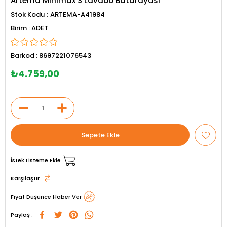
Artema Minimax S Lavabo Batarayası
Stok Kodu
ARTEMA-A41984
ADET
Barkod
:
8697221076543
₺4.759,00
İstek Listeme Ekle
Karşılaştır
Fiyat Düşünce Haber Ver
Paylaş :