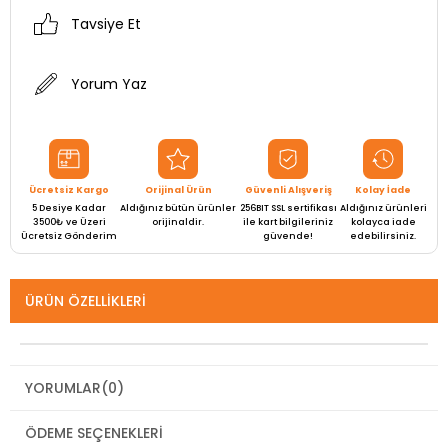
Tavsiye Et
Yorum Yaz
Ücretsiz Kargo
Orijinal Ürün
Güvenli Alışveriş
Kolay İade
5 Desiye Kadar
Aldığınız bütün ürünler
256BIT SSL sertifikası
Aldığınız ürünleri
3500₺ ve Üzeri
orijinaldir.
ile kart bilgileriniz
kolayca iade
Ücretsiz Gönderim
güvende!
edebilirsiniz.
ÜRÜN ÖZELLIKLERI
YORUMLAR
(0)
ÖDEME SEÇENEKLERI