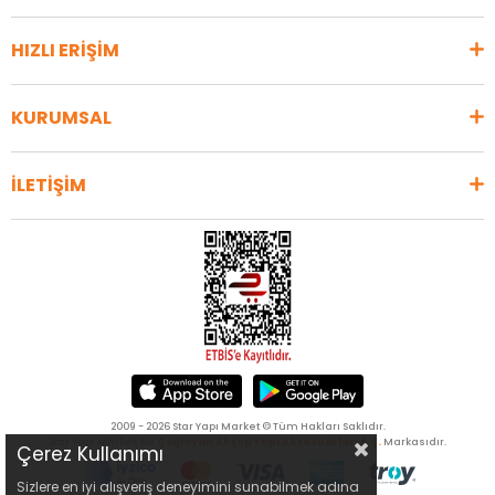
HIZLI ERİŞİM
KURUMSAL
İLETİŞİM
2009 - 2026 Star Yapı Market © Tüm Hakları Saklıdır.
Star Yapı Market, bir
Çağlayan Ahşap Yapı Aksesuarları A.Ş.
Markasıdır.
Çerez Kullanımı
Sizlere en iyi alışveriş deneyimini sunabilmek adına