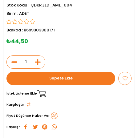
Stok Kodu
ÇDKR.ELD_AML_004
ADET
Barkod
:
8699303300171
₺44,50
İstek Listeme Ekle
Karşılaştır
Fiyat Düşünce Haber Ver
Paylaş :