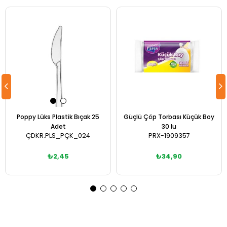
Poppy Lüks Plastik Bıçak 25
Güçlü Çöp Torbası Küçük Boy
Adet
30 lu
ÇDKR.PLS_PÇK_024
PRX-1909357
₺2,45
₺34,90
Sepete Ekle
Sepete Ekle