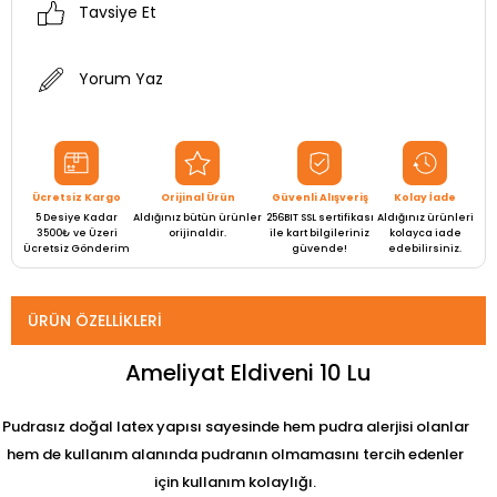
Tavsiye Et
Yorum Yaz
Ücretsiz Kargo
Orijinal Ürün
Güvenli Alışveriş
Kolay İade
5 Desiye Kadar
Aldığınız bütün ürünler
256BIT SSL sertifikası
Aldığınız ürünleri
3500₺ ve Üzeri
orijinaldir.
ile kart bilgileriniz
kolayca iade
Ücretsiz Gönderim
güvende!
edebilirsiniz.
ÜRÜN ÖZELLIKLERI
Ameliyat Eldiveni 10 Lu
Pudrasız doğal latex yapısı sayesinde hem pudra alerjisi olanlar
hem de kullanım alanında pudranın olmamasını tercih edenler
için kullanım kolaylığı.