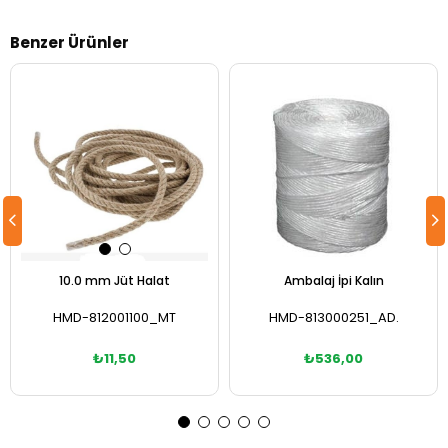
Benzer Ürünler
10.0 mm Jüt Halat
Ambalaj İpi Kalın
HMD-812001100_MT
HMD-813000251_AD.
₺11,50
₺536,00
Sepete Ekle
Sepete Ekle