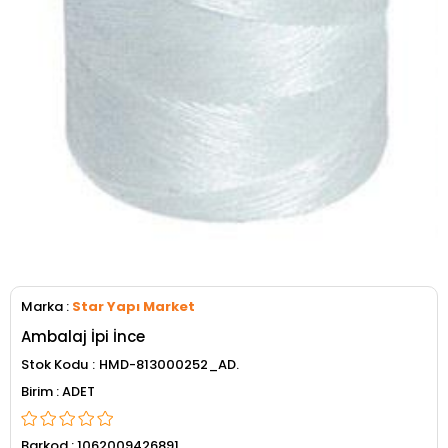
Marka
:
Star Yapı Market
Ambalaj İpi İnce
Stok Kodu
HMD-813000252_AD.
ADET
Barkod
:
1062009426891