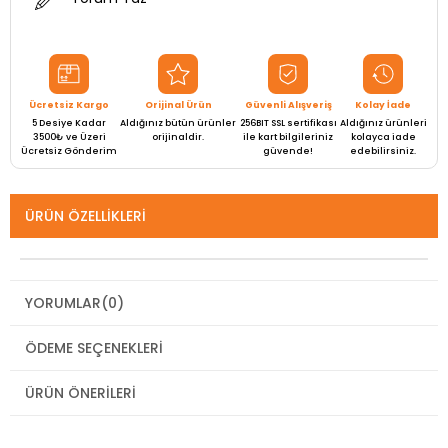
Ücretsiz Kargo
Orijinal Ürün
Güvenli Alışveriş
Kolay İade
5 Desiye Kadar
Aldığınız bütün ürünler
256BIT SSL sertifikası
Aldığınız ürünleri
3500₺ ve Üzeri
orijinaldir.
ile kart bilgileriniz
kolayca iade
Ücretsiz Gönderim
güvende!
edebilirsiniz.
ÜRÜN ÖZELLIKLERI
YORUMLAR
(0)
ÖDEME SEÇENEKLERI
ÜRÜN ÖNERILERI