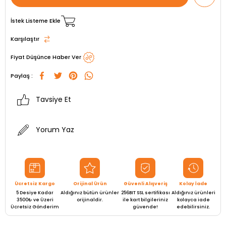
İstek Listeme Ekle
Karşılaştır
Fiyat Düşünce Haber Ver
Paylaş :
Tavsiye Et
Yorum Yaz
Ücretsiz Kargo
Orijinal Ürün
Güvenli Alışveriş
Kolay İade
5 Desiye Kadar
Aldığınız bütün ürünler
256BIT SSL sertifikası
Aldığınız ürünleri
3500₺ ve Üzeri
orijinaldir.
ile kart bilgileriniz
kolayca iade
Ücretsiz Gönderim
güvende!
edebilirsiniz.