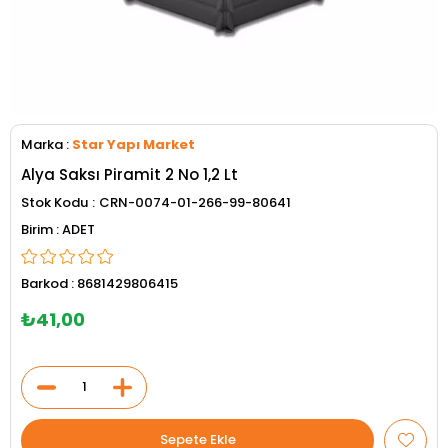
Marka
:
Star Yapı Market
Alya Saksı Piramit 2 No 1,2 Lt
Stok Kodu
CRN-0074-01-266-99-80641
ADET
Barkod
:
8681429806415
₺41,00