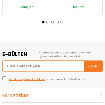
₺341,00
₺51,00
Sepete Ekle
Sepete Ekle
E-BÜLTEN
Kampanyalarımızdan haberdar olmak
için e-mail adresinizi girebilirsiniz.
Gönder
Gizlilik ve Çerez Politikası
’nı okudum ve kabul ediyorum.
KATEGORİLER