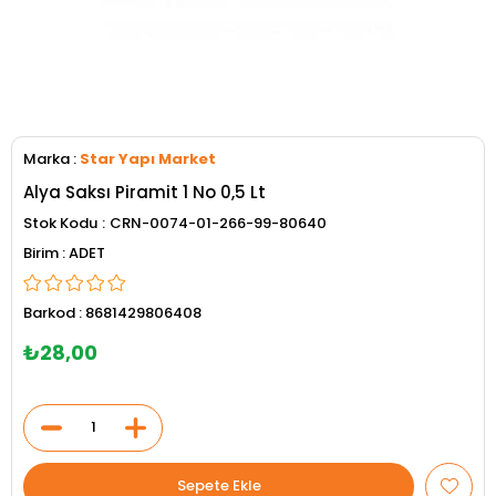
Marka
:
Star Yapı Market
Alya Saksı Piramit 1 No 0,5 Lt
Stok Kodu
CRN-0074-01-266-99-80640
ADET
Barkod
:
8681429806408
₺28,00