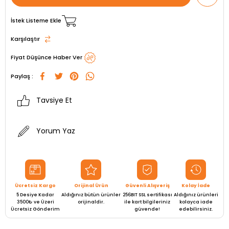
İstek Listeme Ekle
Karşılaştır
Fiyat Düşünce Haber Ver
Paylaş :
Tavsiye Et
Yorum Yaz
Ücretsiz Kargo
Orijinal Ürün
Güvenli Alışveriş
Kolay İade
5 Desiye Kadar
Aldığınız bütün ürünler
256BIT SSL sertifikası
Aldığınız ürünleri
3500₺ ve Üzeri
orijinaldir.
ile kart bilgileriniz
kolayca iade
Ücretsiz Gönderim
güvende!
edebilirsiniz.