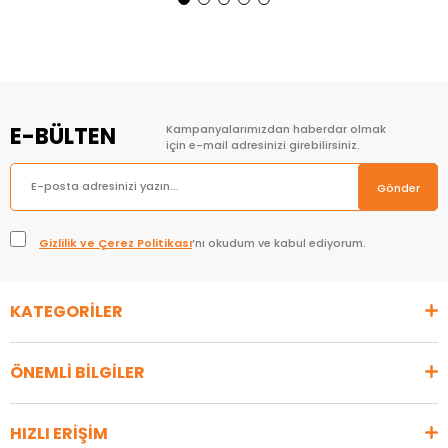
Sepete Ekle
Sepete Ekle
E-BÜLTEN
Kampanyalarımızdan haberdar olmak
için e-mail adresinizi girebilirsiniz.
Gönder
Gizlilik ve Çerez Politikası
’nı okudum ve kabul ediyorum.
KATEGORİLER
ÖNEMLİ BİLGİLER
HIZLI ERİŞİM