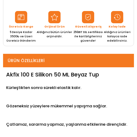
Ücretsiz Kargo
Orijinal Ürün
Güvenli Alışveriş
Kolay İade
5 Desiye Kadar
Aldığınız bütün ürünler
256BIT SSL sertifikası
Aldığınız ürünleri
3500₺ ve Üzeri
orijinaldir.
ile kart bilgileriniz
kolayca iade
Ücretsiz Gönderim
güvende!
edebilirsiniz.
ÜRÜN ÖZELLIKLERI
Akfix 100 E Silikon 50 ML Beyaz Tup
Kürleştikten sonra sürekli elastik kalır.
Gözeneksiz yüzeylere mükemmel yapışma sağlar.
Çatlamaz, sararma yapmaz, yaşlanma etkilerine dirençlidir.