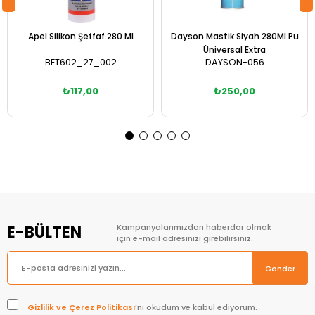
Apel Silikon Şeffaf 280 Ml
Dayson Mastik Siyah 280Ml Pu
Üniversal Extra
BET602_27_002
DAYSON-056
₺117,00
₺250,00
Sepete Ekle
Sepete Ekle
E-BÜLTEN
Kampanyalarımızdan haberdar olmak
için e-mail adresinizi girebilirsiniz.
Gönder
Gizlilik ve Çerez Politikası
’nı okudum ve kabul ediyorum.