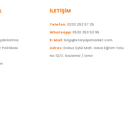
L
İLETİŞİM
Telefon:
0232 252 57 25
Whatsapp:
0530 353 53 95
Aydınlatma
E-Mail:
bilgi@staryapimarket.com
z Politikası
Adres:
Dokuz Eylül Mah. Hava Eğitim Yolu
No:12/C Gaziemir / İzmir
rı