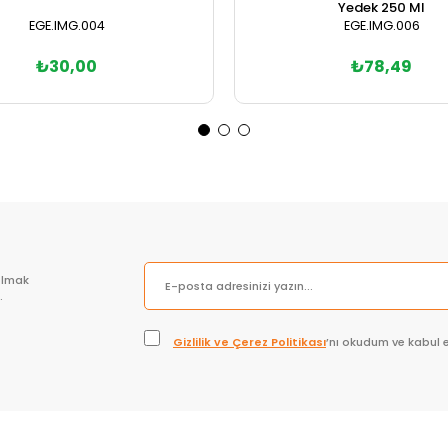
Yedek 250 Ml
EGE.IMG.004
EGE.IMG.006
₺30,00
₺78,49
Sepete Ekle
Sepete Ekle
olmak
.
Gizlilik ve Çerez Politikası
’nı okudum ve kabul 