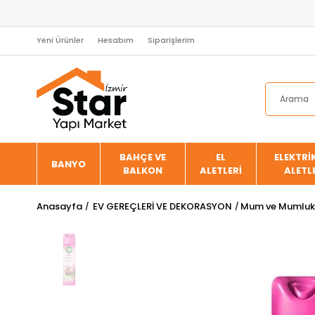
Yeni Ürünler
Hesabım
Siparişlerim
BAHÇE VE
EL
ELEKTRİK
BANYO
BALKON
ALETLERİ
ALETL
Anasayfa
EV GEREÇLERİ VE DEKORASYON
Mum ve Mumluk