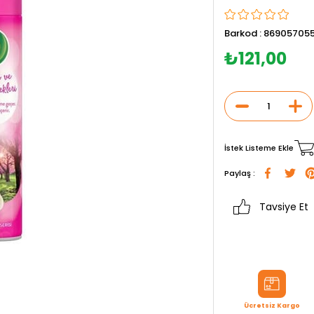
Barkod
:
869057055
₺121,00
İstek Listeme Ekle
Paylaş :
Tavsiye Et
Ücretsiz Kargo