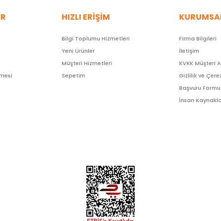
ER
HIZLI ERİŞİM
KURUMSA
Bilgi Toplumu Hizmetleri
Firma Bilgileri
Yeni Ürünler
İletişim
ı
Müşteri Hizmetleri
KVKK Müşteri 
şmesi
Sepetim
Gizlilik ve Çere
Başvuru Formu
İnsan Kaynakla