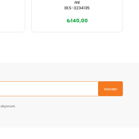
ml
EKS-3234135
₺140,00
Sepete Ekle
Gönder
ediyorum.