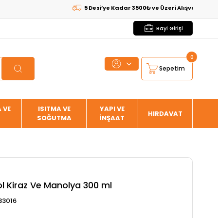
5 Desi’ye Kadar 3500₺ ve Üzeri Alışverişlerde
KARG
Bayi Girişi
0
Sepetim
 VE
ISITMA VE
YAPI VE
HIRDAVAT
SOĞUTMA
İNŞAAT
ol Kiraz Ve Manolya 300 ml
33016