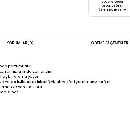
5 Desiye Kadar
3500₺ ve Üzeri
Ücretsiz Gönderim
YORUMLAR
(0)
ÖDEME SEÇENEKLERI
r oda parfümüdür.
anlarınızı anında canlandırır.
a hoş bir aroma yayar.
ve yerde kullanarak istediğiniz atmosferi yaratmanızı sağlar.
turmanıza yardımcı olur.
rada sunar.