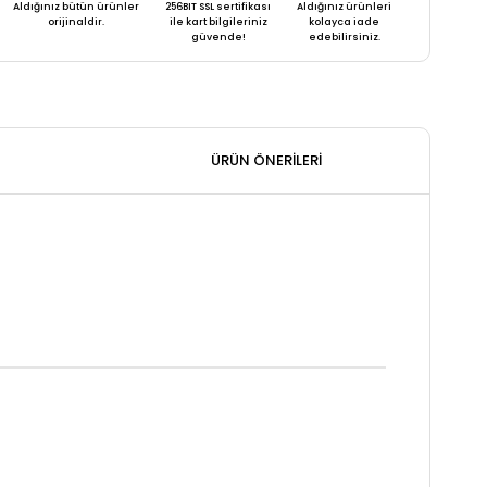
Aldığınız bütün ürünler
256BIT SSL sertifikası
Aldığınız ürünleri
orijinaldir.
ile kart bilgileriniz
kolayca iade
güvende!
edebilirsiniz.
ÜRÜN ÖNERILERI