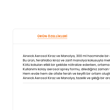
ÜRÜN ÖZELLIKLERI
Airwick Aerosol Kiraz ve Manolya, 300 ml hacminde bi
Bu ürün, ferahlatıcı kiraz ve zarif manolya kokusuyla mek
Kötü kokuları etkili bir şekilde nötralize ederken, ortam
Kullanımı kolay aerosol sprey formu, dilediğiniz zaman 
Hem evde hem de ofiste ferah ve keyifli bir ortam oluş
Airwick Aerosol Kiraz ve Manolya, tazelik ve şıklığı bir a