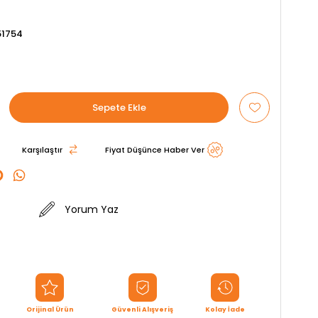
1754
Karşılaştır
Fiyat Düşünce Haber Ver
Yorum Yaz
Orijinal Ürün
Güvenli Alışveriş
Kolay İade