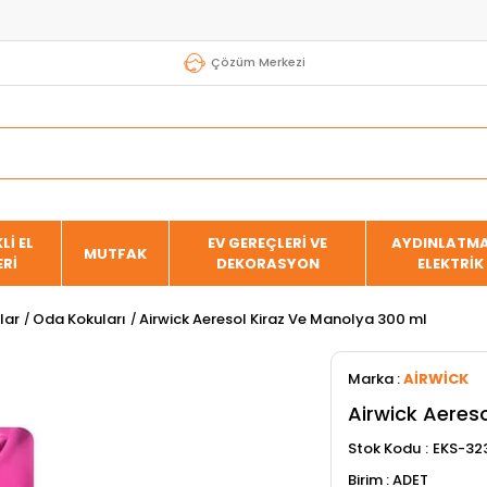
Çözüm Merkezi
Lİ EL
EV GEREÇLERİ VE
AYDINLATMA
MUTFAK
ERİ
DEKORASYON
ELEKTRİK
lar
Oda Kokuları
Airwick Aeresol Kiraz Ve Manolya 300 ml
Marka
:
AİRWİCK
Airwick Aeres
Stok Kodu
EKS-32
ADET