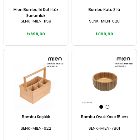
Mien Bambu İki Katlı Lüx
Bambu Kutu 3 lü
Sunumluk
SENK-MIEN-1158
SENK-MIEN-628
₺898,00
₺199,90
Sepete Ekle
Sepete Ekle
Bambu Kaşıklık
Bambu Oyuk Kase 15 cm
SENK-MIEN-622
SENK-MIEN-7B01