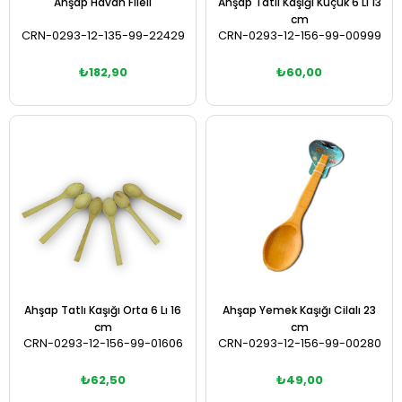
Ahşap Havan Fileli
Ahşap Tatlı Kaşığı Küçük 6 Lı 13
cm
CRN-0293-12-135-99-22429
CRN-0293-12-156-99-00999
₺182,90
₺60,00
Sepete Ekle
Sepete Ekle
Ahşap Tatlı Kaşığı Orta 6 Lı 16
Ahşap Yemek Kaşığı Cilalı 23
cm
cm
CRN-0293-12-156-99-01606
CRN-0293-12-156-99-00280
₺62,50
₺49,00