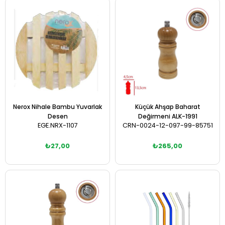
Sepete Ekle
Sepete Ekle
Nerox Nihale Bambu Yuvarlak
Küçük Ahşap Baharat
Desen
Değirmeni ALK-1991
EGE.NRX-1107
CRN-0024-12-097-99-85751
₺27,00
₺265,00
Sepete Ekle
Sepete Ekle