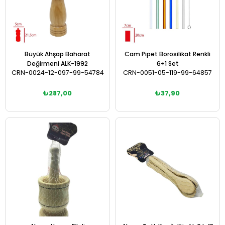
Büyük Ahşap Baharat
Cam Pipet Borosilikat Renkli
Değirmeni ALK-1992
6+1 Set
CRN-0024-12-097-99-54784
CRN-0051-05-119-99-64857
₺287,00
₺37,90
Sepete Ekle
Sepete Ekle