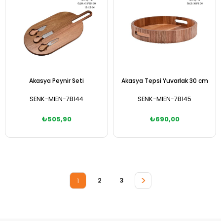
Akasya Peynir Seti
Akasya Tepsi Yuvarlak 30 cm
SENK-MIEN-7B144
SENK-MIEN-7B145
₺505,90
₺690,00
Sepete Ekle
Sepete Ekle
>
2
3
1