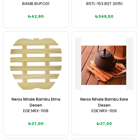
BAMB.BUPO01
BSTL-153.BST.30151
₺42,90
₺348,50
Sepete Ekle
Sepete Ekle
Nerox Nihale Bambu Elma
Nerox Nihale Bambu Kare
Desen
Desen
EGE.NRX-1108
EGE.NRX-1106
₺27,00
₺27,00