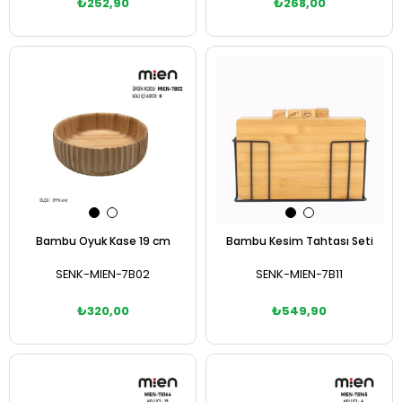
₺252,90
₺268,00
Sepete Ekle
Sepete Ekle
Bambu Oyuk Kase 19 cm
Bambu Kesim Tahtası Seti
SENK-MIEN-7B02
SENK-MIEN-7B11
₺320,00
₺549,90
Sepete Ekle
Sepete Ekle