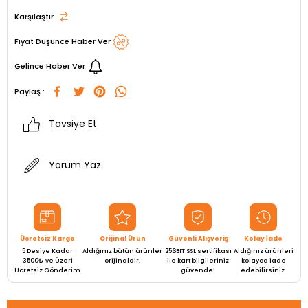
Karşılaştır
Fiyat Düşünce Haber Ver
Gelince Haber Ver
Paylaş :
Tavsiye Et
Yorum Yaz
Ücretsiz Kargo
Orijinal Ürün
Güvenli Alışveriş
Kolay İade
5 Desiye Kadar
Aldığınız bütün ürünler
256BIT SSL sertifikası
Aldığınız ürünleri
3500₺ ve Üzeri
orijinaldir.
ile kart bilgileriniz
kolayca iade
Ücretsiz Gönderim
güvende!
edebilirsiniz.