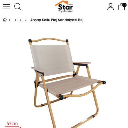
0
Ahşap Kollu Plaj Sandalyesi Bej