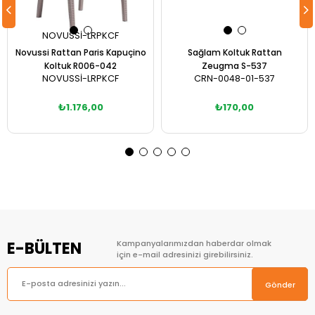
NOVUSSİ-LRPKCF
Novussi Rattan Paris Kapuçino
Sağlam Koltuk Rattan
Koltuk R006-042
Zeugma S-537
NOVUSSİ-LRPKCF
CRN-0048-01-537
₺1.176,00
₺170,00
Sepete Ekle
E-BÜLTEN
Kampanyalarımızdan haberdar olmak
için e-mail adresinizi girebilirsiniz.
Gönder