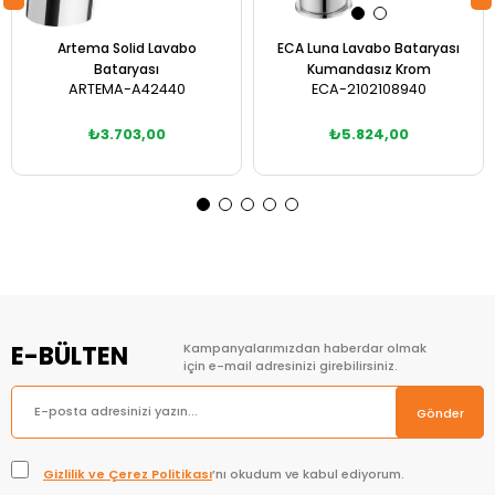
Artema Solid Lavabo
ECA Luna Lavabo Bataryası
Bataryası
Kumandasız Krom
ARTEMA-A42440
ECA-2102108940
₺3.703,00
₺5.824,00
Sepete Ekle
Sepete Ekle
E-BÜLTEN
Kampanyalarımızdan haberdar olmak
için e-mail adresinizi girebilirsiniz.
Gönder
Gizlilik ve Çerez Politikası
’nı okudum ve kabul ediyorum.