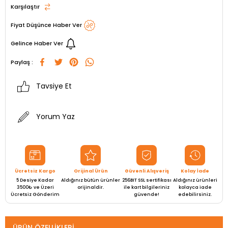
Karşılaştır
Fiyat Düşünce Haber Ver
Gelince Haber Ver
Paylaş :
Tavsiye Et
Yorum Yaz
Ücretsiz Kargo
Orijinal Ürün
Güvenli Alışveriş
Kolay İade
5 Desiye Kadar
Aldığınız bütün ürünler
256BIT SSL sertifikası
Aldığınız ürünleri
3500₺ ve Üzeri
orijinaldir.
ile kart bilgileriniz
kolayca iade
Ücretsiz Gönderim
güvende!
edebilirsiniz.
ÜRÜN ÖZELLIKLERI