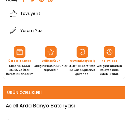
Tavsiye Et
Yorum Yaz
Ücretsiz Kargo
Orijinal Ürün
Güvenli Alışveriş
Kolay İade
5 Desiye Kadar
Aldığınız bütün ürünler
256BIT SSL sertifikası
Aldığınız ürünleri
3500₺ ve Üzeri
orijinaldir.
ile kart bilgileriniz
kolayca iade
Ücretsiz Gönderim
güvende!
edebilirsiniz.
ÜRÜN ÖZELLIKLERI
Adell Arda Banyo Bataryası