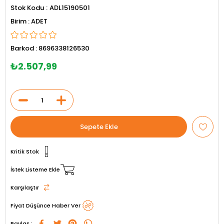
Stok Kodu
ADL15190501
ADET
Barkod
:
8696338126530
₺2.507,99
Kritik Stok
İstek Listeme Ekle
Karşılaştır
Fiyat Düşünce Haber Ver
Paylaş :