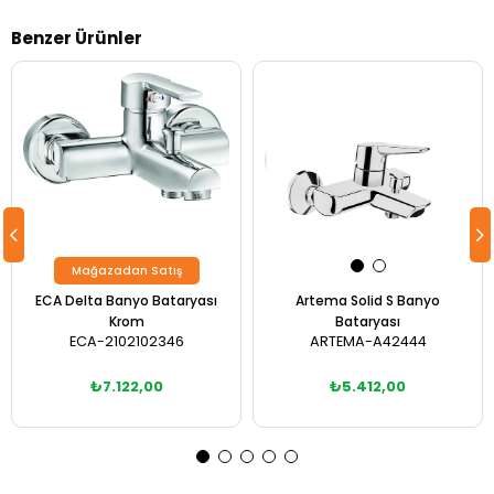
Benzer Ürünler
Mağazadan Satış
ECA Delta Banyo Bataryası
Artema Solid S Banyo
Krom
Bataryası
ECA-2102102346
ARTEMA-A42444
₺7.122,00
₺5.412,00
Sepete Ekle