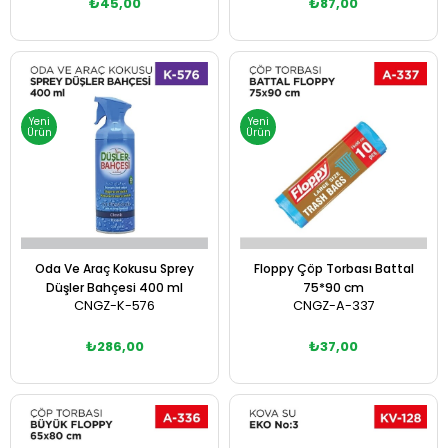
₺45,00
₺87,00
Sepete Ekle
Sepete Ekle
Yeni
Yeni
Ürün
Ürün
Oda Ve Araç Kokusu Sprey
Floppy Çöp Torbası Battal
Düşler Bahçesi 400 ml
75*90 cm
CNGZ-K-576
CNGZ-A-337
₺286,00
₺37,00
Sepete Ekle
Sepete Ekle