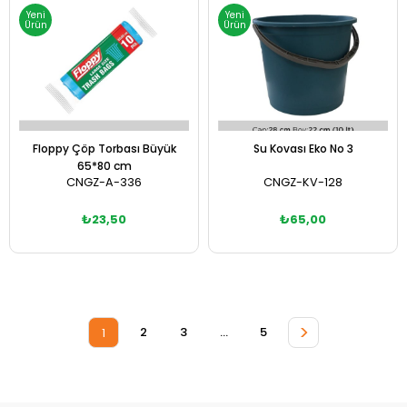
Yeni
Yeni
Ürün
Ürün
Floppy Çöp Torbası Büyük
Su Kovası Eko No 3
65*80 cm
CNGZ-A-336
CNGZ-KV-128
₺23,50
₺65,00
Sepete Ekle
Sepete Ekle
>
2
3
...
5
1