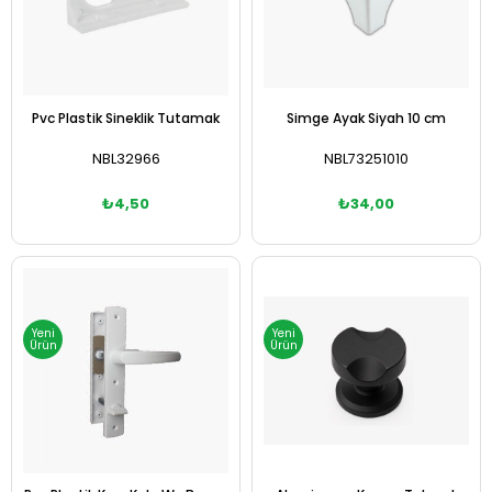
Pvc Plastik Sineklik Tutamak
Simge Ayak Siyah 10 cm
NBL32966
NBL73251010
₺4,50
₺34,00
Sepete Ekle
Sepete Ekle
Yeni
Yeni
Ürün
Ürün