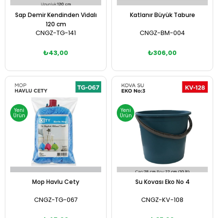
Sap Demir Kendinden Vidalı
Katlanır Büyük Tabure
120 cm
CNGZ-TG-141
CNGZ-BM-004
₺43,00
₺306,00
Sepete Ekle
Sepete Ekle
Yeni
Yeni
Ürün
Ürün
Mop Havlu Cety
Su Kovası Eko No 4
CNGZ-TG-067
CNGZ-KV-108