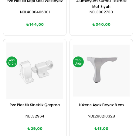
Pvc Plastik Kapı Kolu Wc Beyaz
Aluminyum Kumru Tokmak
Mat Siyah
NBL4000406301
NBL3002733
₺144,00
₺340,00
Sepete Ekle
Sepete Ekle
Yeni
Yeni
Ürün
Ürün
Pvc Plastik Sineklik Çarpma
Lükens Ayak Beyaz 8 cm
NBL32964
NBL290210328
₺29,00
₺18,00