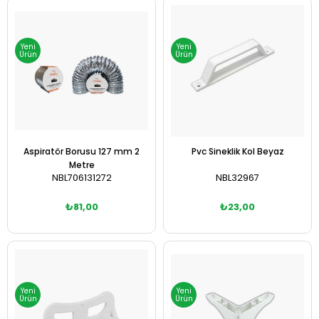
Sepete Ekle
Sepete Ekle
Yeni
Yeni
Ürün
Ürün
Aspiratör Borusu 127 mm 2
Pvc Sineklik Kol Beyaz
Metre
NBL706131272
NBL32967
₺81,00
₺23,00
Sepete Ekle
Sepete Ekle
Yeni
Yeni
Ürün
Ürün