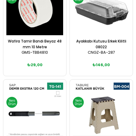
Wafira Tamir Bandı Beyaz 48
Ayakkabı Kutusu Erkek Kilitli
mm 10 Metre
08022
GMS-TBB4810
CNGZ-BA-287
₺29,00
₺146,00
Sepete Ekle
Sepete Ekle
Yeni
Yeni
Ürün
Ürün