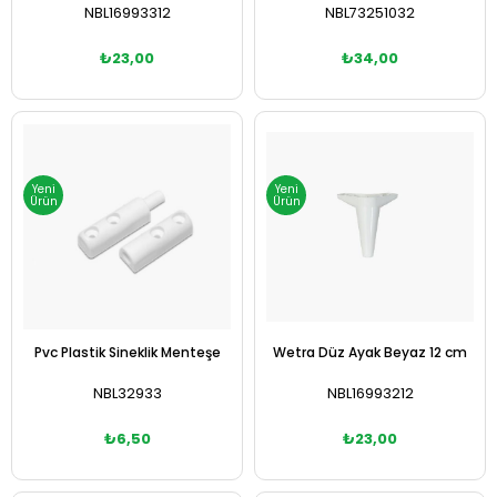
NBL16993312
NBL73251032
₺23,00
₺34,00
Sepete Ekle
Sepete Ekle
Yeni
Yeni
Ürün
Ürün
Pvc Plastik Sineklik Menteşe
Wetra Düz Ayak Beyaz 12 cm
NBL32933
NBL16993212
₺6,50
₺23,00