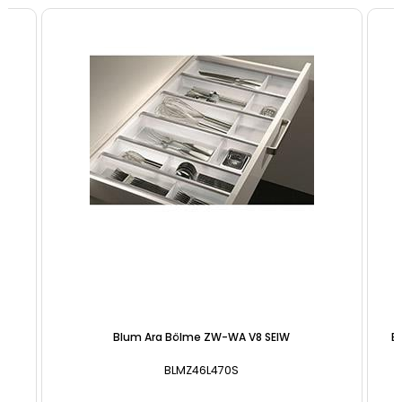
Blum 30 cm Tek Açılım Tandem Blumotion 18mm
BLM550F3000B