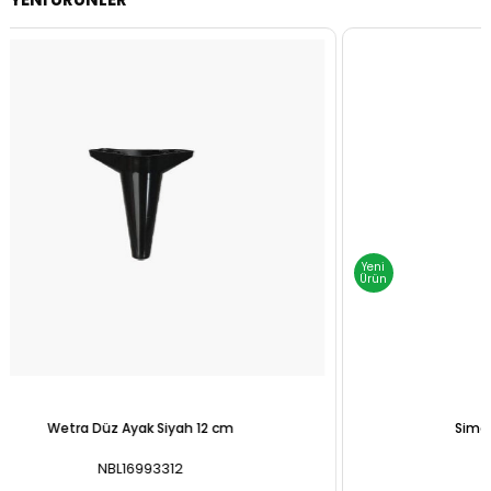
Yeni
Yeni
Ürün
Ürü
Simge Ayak Beyaz 10 cm
NBL73251032