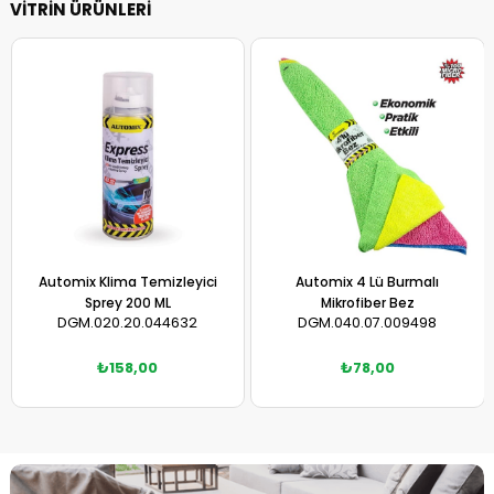
VİTRİN ÜRÜNLERİ
Automix 4 Lü Burmalı
G-Max Valiz Lüks Sarı Orta Boy
Mikrofiber Bez
DGM.040.07.009498
CRN-154584-2
₺78,00
₺1.501,50
Sepete Ekle
Sepete Ekle