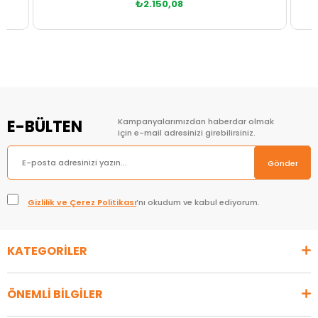
₺582,30
Sepete Ekle
E-BÜLTEN
Kampanyalarımızdan haberdar olmak
için e-mail adresinizi girebilirsiniz.
Gönder
Gizlilik ve Çerez Politikası
’nı okudum ve kabul ediyorum.
KATEGORİLER
ÖNEMLİ BİLGİLER