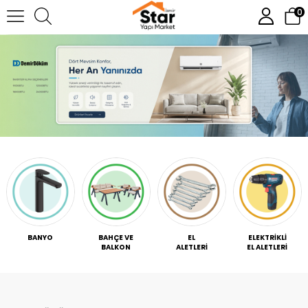
0
BANYO
BAHÇE VE
EL
ELEKTRİKLİ
BALKON
ALETLERİ
EL ALETLERİ