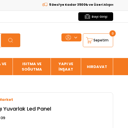
5 Desi’ye Kadar 3500₺ ve Üzeri Alışverişlerde
KARG
Bayi Girişi
0
Sepetim
 VE
ISITMA VE
YAPI VE
HIRDAVAT
SOĞUTMA
İNŞAAT
Market
ı Yuvarlak Led Panel
039