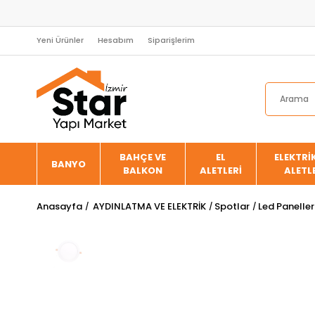
Yeni Ürünler
Hesabım
Siparişlerim
BAHÇE VE
EL
ELEKTRİK
BANYO
BALKON
ALETLERİ
ALETL
Anasayfa
AYDINLATMA VE ELEKTRİK
Spotlar
Led Paneller