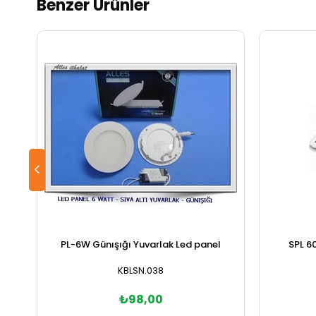
Benzer Ürünler
PL-6W Günışığı Yuvarlak Led panel
SPL 6
KBLSN.038
₺98,00