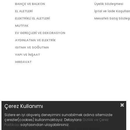
BAHÇE VE BALKON
Üyelik Sözleşmesi
EL ALETLERİ
İptal ve İade Koşullar
ELEKTRİKLİ EL ALETLERİ
Mesafeli Satış Sözle
MUTFAK
EV GEREÇLERİ VE DEKORASYON
AYDINLATMA VE ELEKTRİK
ISITMA VE SOĞUTMA
YAPI VE İNŞAAT
HIRDAVAT
Çerez Kullanımı
Sizlere en iyi alışveriş deneyimini sunabilmek adına sitemizde
çerezler(cookies) kullanmaktayız. Detaylara
Gizlilik ve Çerez
Politikası
sayfasından ulaşabilirsiniz.
2009 - 2026 Star Yapı Market © Tüm Hakları Saklıdır.