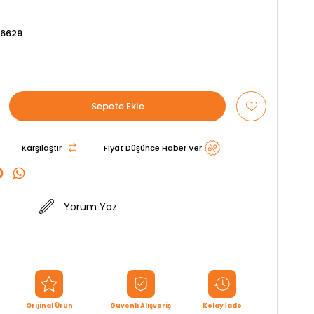
6629
Karşılaştır
Fiyat Düşünce Haber Ver
Yorum Yaz
Orijinal Ürün
Güvenli Alışveriş
Kolay İade