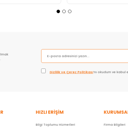
Sepete Ekle
Sepete Ekle
olmak
.
Gizlilik ve Çerez Politikası
’nı okudum ve kabul 
ER
HIZLI ERİŞİM
KURUMSA
Bilgi Toplumu Hizmetleri
Firma Bilgileri