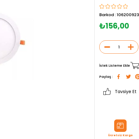
Barkod
:
106200923
₺156,00
İstek Listeme Ekle
Paylaş :
Tavsiye Et
Ücretsiz Kargo