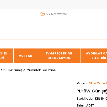
Çözüm Merkezi
Lİ EL
EV GEREÇLERİ VE
AYDINLATMA
MUTFAK
ERİ
DEKORASYON
ELEKTRİK
PL-9W Günışığı Yuvarlak Led Panel
Marka
:
Star Yapı 
PL-9W Günışığ
Stok Kodu
KBLSN.
ADET