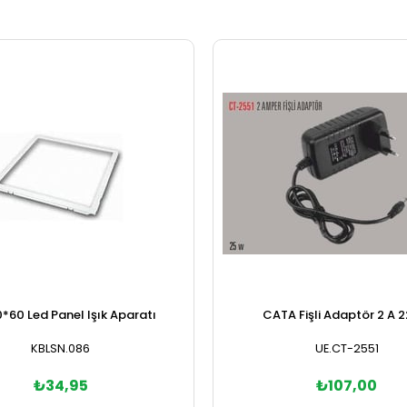
0*60 Led Panel Işık Aparatı
CATA Fişli Adaptör 2 A 2
KBLSN.086
UE.CT-2551
₺34,95
₺107,00