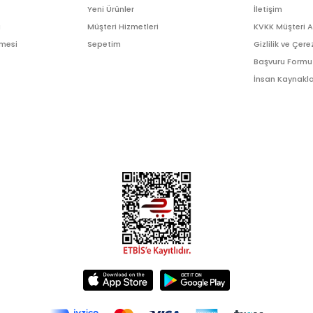
Yeni Ürünler
İletişim
ı
Müşteri Hizmetleri
KVKK Müşteri 
şmesi
Sepetim
Gizlilik ve Çere
Başvuru Formu
İnsan Kaynakla