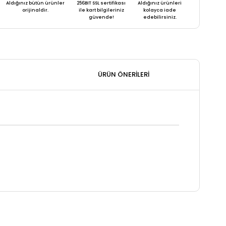
Aldığınız bütün ürünler
256BIT SSL sertifikası
Aldığınız ürünleri
orijinaldir.
ile kart bilgileriniz
kolayca iade
güvende!
edebilirsiniz.
ÜRÜN ÖNERILERI