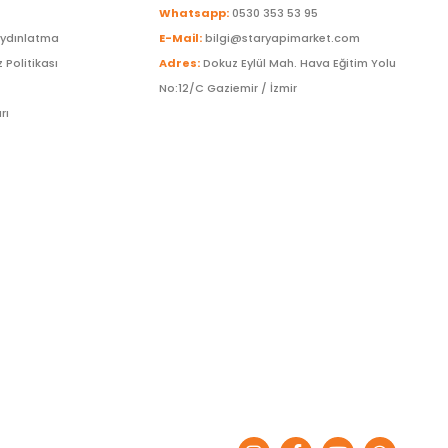
Whatsapp:
0530 353 53 95
Aydınlatma
E-Mail:
bilgi@staryapimarket.com
z Politikası
Adres:
Dokuz Eylül Mah. Hava Eğitim Yolu
No:12/C Gaziemir / İzmir
rı