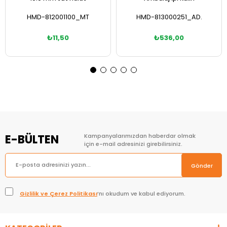
HMD-812001100_MT
HMD-813000251_AD.
₺11,50
₺536,00
Sepete Ekle
Sepete Ekle
E-BÜLTEN
Kampanyalarımızdan haberdar olmak
için e-mail adresinizi girebilirsiniz.
Gönder
Gizlilik ve Çerez Politikası
’nı okudum ve kabul ediyorum.