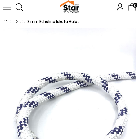
0
8 mm Echoline İskota Halat