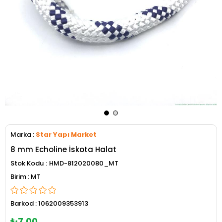
Marka
:
Star Yapı Market
8 mm Echoline İskota Halat
Stok Kodu
HMD-812020080_MT
MT
Barkod
:
1062009353913
₺7,00