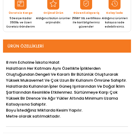
Ücretsiz Kargo
Orijinal Ürün
Güvenli Alışveriş
Kolay İade
5 Desiye Kadar
Aldığınız bütün ürünler
256BIT SSL sertifikası
Aldığınız ürünleri
3500₺ ve Üzeri
orijinaldir.
ile kart bilgileriniz
kolayca iade
Ücretsiz Gönderim
güvende!
edebilirsiniz.
ÜRÜN ÖZELLIKLERI
8 mm Echoline İskota Halat
Halatların Her Katmanı Aynı Özellikte İpliklerden
Oluştuğundan Dengeli Ve Kararlı Bir Bütünlük Oluşturarak
Yüksek Mukavemet Ve Çok Uzun Bir Kullanım Ömrüne Sahiptir.
Halatlarda Kullanılan İpler Güneş Işınlarından Ve Doğal İklim
Şartlarından Kesinlikle Etkilenmez. Sürtünmeye Karşı Çok
Yüksek Bir Dirence Ve Ağır Yükler Altında Minimum Uzama
Katsayısına Sahiptir.
Boyu İstediğiniz Miktarda Kesim Yapılır.
Metre olarak satılmaktadır.