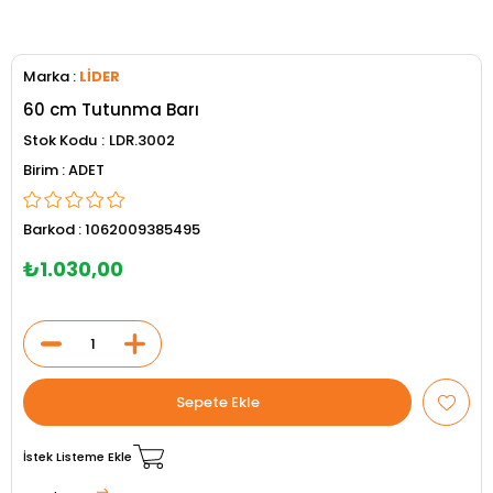
Marka
:
LİDER
60 cm Tutunma Barı
Stok Kodu
LDR.3002
ADET
Barkod
:
1062009385495
₺1.030,00
İstek Listeme Ekle