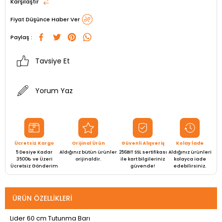
Karşılaştır
Fiyat Düşünce Haber Ver
Paylaş :
Tavsiye Et
Yorum Yaz
Ücretsiz Kargo
Orijinal Ürün
Güvenli Alışveriş
Kolay İade
5 Desiye Kadar
Aldığınız bütün ürünler
256BIT SSL sertifikası
Aldığınız ürünleri
3500₺ ve Üzeri
orijinaldir.
ile kart bilgileriniz
kolayca iade
Ücretsiz Gönderim
güvende!
edebilirsiniz.
ÜRÜN ÖZELLIKLERI
Lider 60 cm Tutunma Barı