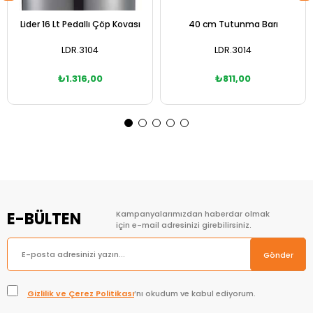
Lider 16 Lt Pedallı Çöp Kovası
40 cm Tutunma Barı
LDR.3104
LDR.3014
₺1.316,00
₺811,00
Sepete Ekle
Sepete Ekle
E-BÜLTEN
Kampanyalarımızdan haberdar olmak
için e-mail adresinizi girebilirsiniz.
Gönder
Gizlilik ve Çerez Politikası
’nı okudum ve kabul ediyorum.