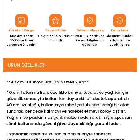
Ücretsiz Kargo
Orijinal Ürün
Güvenli Alışveriş
Kolay İade
5 Desiye Kadar
Aldığınız bütün ürünler
256BIT SSL sertifikası
Aldığınız ürünleri
3500₺ ve Üzeri
orijinaldir.
ile kart bilgileriniz
kolayca iade
Ücretsiz Gönderim
güvende!
edebilirsiniz.
ÜRÜN ÖZELLIKLERI
**40 cm Tutunma Barı Ürün Özellikleri:**
40 cm Tutunma Barı, özellikle banyo, tuvalet ve yaşlılar için
güvenlik amacıyla kullanılan dayanıklı bir destek aparatıdır.
40 cm uzunluğu, kullanıcıya rahatça tutunabileceği bir alan
sunarak, dengede kalmayı ve hareket etmeyi kolaylaştırır.
Sağlam ve paslanmaz çelik malzemeden üretilmiş olup, uzun
süreli kullanımda güvenliği ve dayanıklılığı garanti eder.
Ergonomik tasarımı, kullanıcıların elleriyle rahatça