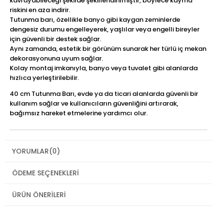
kavrayabileceği şekilde şekillendirilmiştir, böylece kayma
riskini en aza indirir.
Tutunma barı, özellikle banyo gibi kaygan zeminlerde
dengesiz durumu engelleyerek, yaşlılar veya engelli bireyler
için güvenli bir destek sağlar.
Aynı zamanda, estetik bir görünüm sunarak her türlü iç mekan
dekorasyonuna uyum sağlar.
Kolay montaj imkanıyla, banyo veya tuvalet gibi alanlarda
hızlıca yerleştirilebilir.
40 cm Tutunma Barı, evde ya da ticari alanlarda güvenli bir
kullanım sağlar ve kullanıcıların güvenliğini artırarak,
bağımsız hareket etmelerine yardımcı olur.
YORUMLAR
(0)
ÖDEME SEÇENEKLERI
ÜRÜN ÖNERILERI