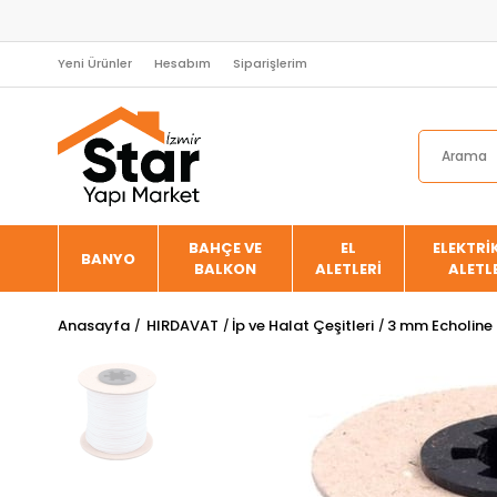
Yeni Ürünler
Hesabım
Siparişlerim
BAHÇE VE
EL
ELEKTRİK
BANYO
BALKON
ALETLERİ
ALETL
Anasayfa
HIRDAVAT
İp ve Halat Çeşitleri
3 mm Echoline 