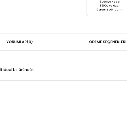
5 Desiye Kadar
3500₺ ve Üzeri
Ücretsiz Gönderim
YORUMLAR
(0)
ÖDEME SEÇENEKLERI
li ideal bir üründür.