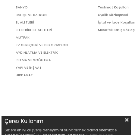
BANYO
Teslimat Koşulları
BAHÇE VE BALKON
Üyelik Sözleşmesi
EL ALETLERİ
İptal ve İade Koşullar
ELEKTRİKLİ EL ALETLERİ
Mesafeli Satış Sözle
MUTFAK
EV GEREÇLERİ VE DEKORASYON
AYDINLATMA VE ELEKTRİK
ISITMA VE SOĞUTMA
YAPI VE İNŞAAT
HIRDAVAT
Çerez Kullanımı
Sizlere en iyi alışveriş deneyimini sunabilmek adına sitemizde