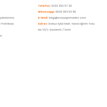
Telefon:
0232 252 57 25
Whatsapp:
0530 353 53 95
Aydınlatma
E-Mail:
bilgi@staryapimarket.com
z Politikası
Adres:
Dokuz Eylül Mah. Hava Eğitim Yolu
No:12/C Gaziemir / İzmir
rı