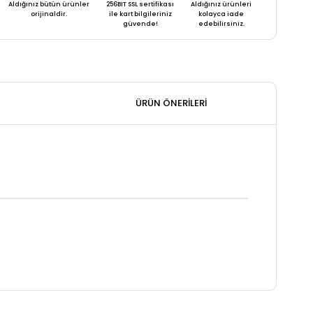
Aldığınız bütün ürünler
256BIT SSL sertifikası
Aldığınız ürünleri
orijinaldir.
ile kart bilgileriniz
kolayca iade
güvende!
edebilirsiniz.
ÜRÜN ÖNERILERI