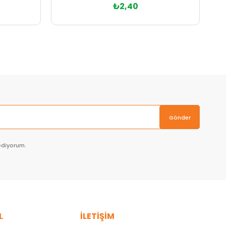
₺2,40
Sepete Ekle
Gönder
ediyorum.
L
İLETİŞİM