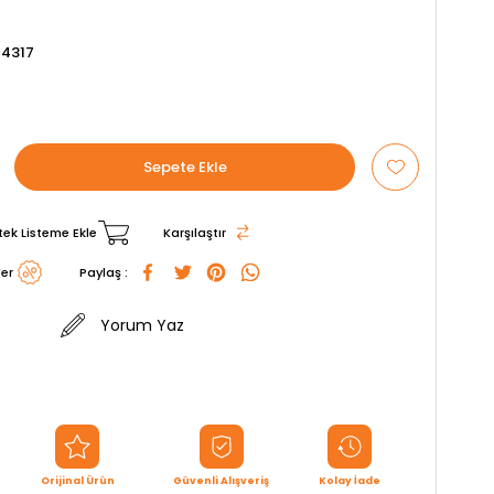
4317
tek Listeme Ekle
Karşılaştır
er
Paylaş :
Yorum Yaz
Orijinal Ürün
Güvenli Alışveriş
Kolay İade