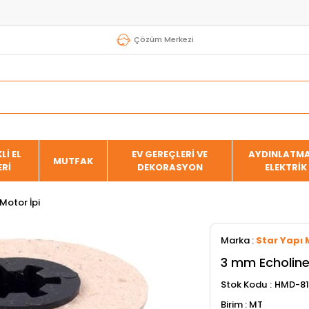
Çözüm Merkezi
Lİ EL
EV GEREÇLERİ VE
AYDINLATMA
MUTFAK
ERİ
DEKORASYON
ELEKTRİK
Motor İpi
Marka
:
Star Yapı 
3 mm Echoline
Stok Kodu
HMD-8
MT