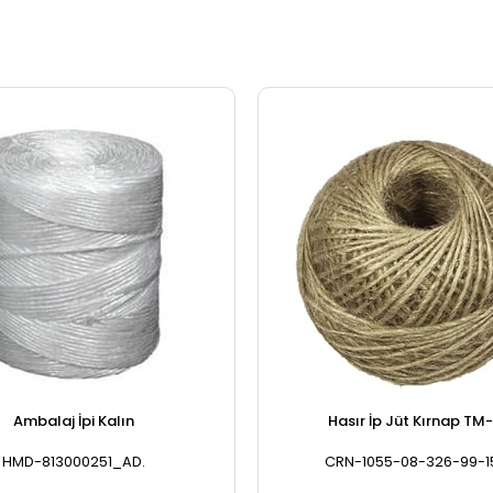
Ambalaj İpi Kalın
Hasır İp Jüt Kırnap TM-
HMD-813000251_AD.
CRN-1055-08-326-99-15