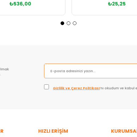
₺536,00
₺25,25
Sepete Ekle
Sepete Ekle
olmak
.
Gizlilik ve Çerez Politikası
’nı okudum ve kabul 
ER
HIZLI ERİŞİM
KURUMSA