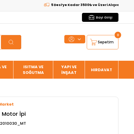
5 Desi’ye Kadar 3500₺ ve Üzeri Alışverişlerde
KARGO
Bayi Girişi
0
Sepetim
 VE
ISITMA VE
YAPI VE
HIRDAVAT
SOĞUTMA
İNŞAAT
Market
 Motor İpi
12010030_MT