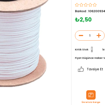
Barkod
:
106200934
₺2,50
Kritik Stok
İs
Fiyat Düşünce Haber V
Tavsiye Et
Ücretsiz Kargo