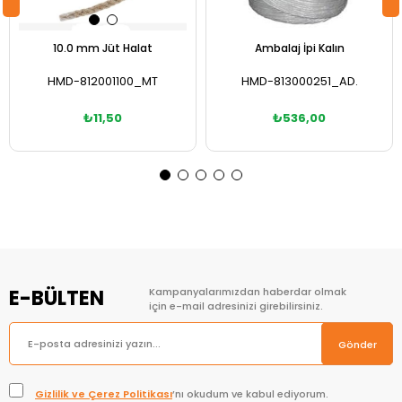
10.0 mm Jüt Halat
Ambalaj İpi Kalın
HMD-812001100_MT
HMD-813000251_AD.
₺11,50
₺536,00
Sepete Ekle
Sepete Ekle
E-BÜLTEN
Kampanyalarımızdan haberdar olmak
için e-mail adresinizi girebilirsiniz.
Gönder
Gizlilik ve Çerez Politikası
’nı okudum ve kabul ediyorum.