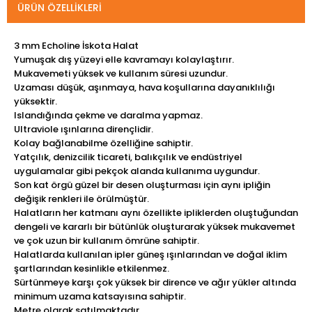
ÜRÜN ÖZELLIKLERI
3 mm Echoline İskota Halat
Yumuşak dış yüzeyi elle kavramayı kolaylaştırır.
Mukavemeti yüksek ve kullanım süresi uzundur.
Uzaması düşük, aşınmaya, hava koşullarına dayanıklılığı
yüksektir.
Islandığında çekme ve daralma yapmaz.
Ultraviole ışınlarına dirençlidir.
Kolay bağlanabilme özelliğine sahiptir.
Yatçılık, denizcilik ticareti, balıkçılık ve endüstriyel
uygulamalar gibi pekçok alanda kullanıma uygundur.
Son kat örgü güzel bir desen oluşturması için aynı ipliğin
değişik renkleri ile örülmüştür.
Halatların her katmanı aynı özellikte ipliklerden oluştuğundan
dengeli ve kararlı bir bütünlük oluşturarak yüksek mukavemet
ve çok uzun bir kullanım ömrüne sahiptir.
Halatlarda kullanılan ipler güneş ışınlarından ve doğal iklim
şartlarından kesinlikle etkilenmez.
Sürtünmeye karşı çok yüksek bir dirence ve ağır yükler altında
minimum uzama katsayısına sahiptir.
Metre olarak satılmaktadır.