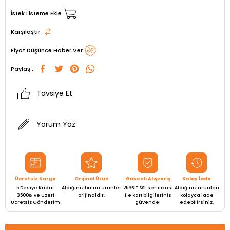
İstek Listeme Ekle
Karşılaştır
Fiyat Düşünce Haber Ver
Paylaş :
Tavsiye Et
Yorum Yaz
Ücretsiz Kargo
Orijinal Ürün
Güvenli Alışveriş
Kolay İade
5 Desiye Kadar
Aldığınız bütün ürünler
256BIT SSL sertifikası
Aldığınız ürünleri
3500₺ ve Üzeri
orijinaldir.
ile kart bilgileriniz
kolayca iade
Ücretsiz Gönderim
güvende!
edebilirsiniz.