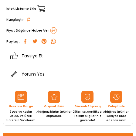
İstek Listeme Ekle
Karşılaştır
Fiyat Düşünce Haber Ver
Paylaş :
Tavsiye Et
Yorum Yaz
Ücretsiz Kargo
Orijinal Ürün
Güvenli Alışveriş
Kolay İade
5 Desiye Kadar
Aldığınız bütün ürünler
256BIT SSL sertifikası
Aldığınız ürünleri
3500₺ ve Üzeri
orijinaldir.
ile kart bilgileriniz
kolayca iade
Ücretsiz Gönderim
güvende!
edebilirsiniz.