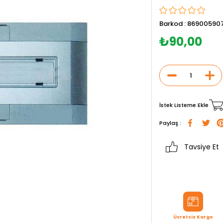
Barkod
:
869005907
₺90,00
İstek Listeme Ekle
Paylaş :
Tavsiye Et
Ücretsiz Kargo