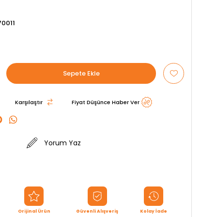
0011
Karşılaştır
Fiyat Düşünce Haber Ver
Yorum Yaz
Orijinal Ürün
Güvenli Alışveriş
Kolay İade