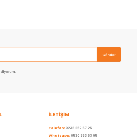
Sepete Ekle
Gönder
ediyorum.
L
İLETİŞİM
Telefon:
0232 252 57 25
Whatsapp:
0530 353 53 95