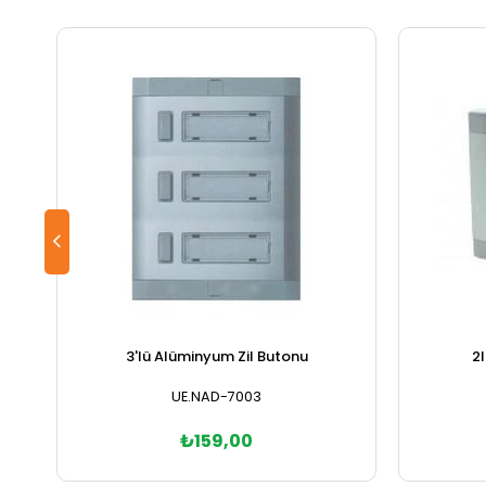
3'lü Alüminyum Zil Butonu
2l
UE.NAD-7003
₺159,00