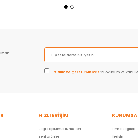
Sepete Ekle
Sepete Ekle
olmak
.
Gizlilik ve Çerez Politikası
’nı okudum ve kabul 
ER
HIZLI ERİŞİM
KURUMSA
Bilgi Toplumu Hizmetleri
Firma Bilgileri
Yeni Ürünler
İletişim