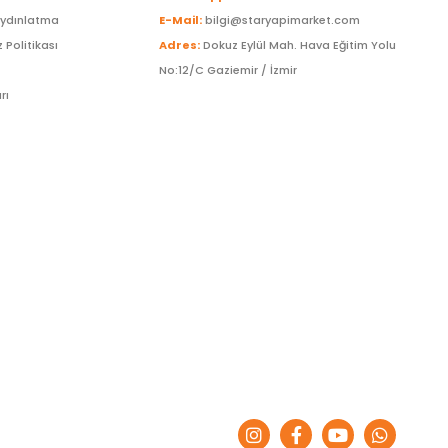
Aydınlatma
E-Mail:
bilgi@staryapimarket.com
z Politikası
Adres:
Dokuz Eylül Mah. Hava Eğitim Yolu
No:12/C Gaziemir / İzmir
rı