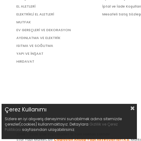
EL ALETLERİ
İptal ve İade Koşullar
ELEKTRİKLİ EL ALETLERİ
Mesafeli Satış Sözle
MUTFAK
EV GEREÇLERİ VE DEKORASYON
AYDINLATMA VE ELEKTRİK
ISITMA VE SOĞUTMA
YAPI VE İNŞAAT
HIRDAVAT
Çerez Kullanımı
Sizlere en iyi alışveriş deneyimini sunabilmek adına sitemizde
çerezler(cookies) kullanmaktayız. Detaylara
Gizlilik ve Çerez
Politikası
sayfasından ulaşabilirsiniz.
2009 - 2026 Star Yapı Market © Tüm Hakları Saklıdır.
Star Yapı Market, bir
Çağlayan Ahşap Yapı Aksesuarları A.Ş.
Marka