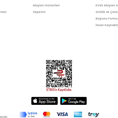
ı
Müşteri Hizmetleri
KVKK Müşteri 
şmesi
Sepetim
Gizlilik ve Çere
Başvuru Formu
İnsan Kaynakla
sıdır.