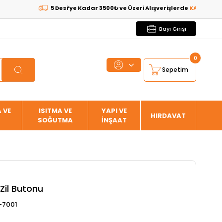
5 Desi’ye Kadar 3500₺ ve Üzeri Alışverişlerde
KARGO BEDAVA
Bayi Girişi
0
Sepetim
 VE
ISITMA VE
YAPI VE
HIRDAVAT
SOĞUTMA
İNŞAAT
 Zil Butonu
-7001