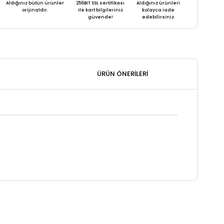
Aldığınız bütün ürünler
256BIT SSL sertifikası
Aldığınız ürünleri
orijinaldir.
ile kart bilgileriniz
kolayca iade
güvende!
edebilirsiniz.
ÜRÜN ÖNERILERI