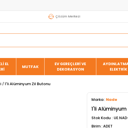
Çözüm Merkezi
Lİ EL
EV GEREÇLERİ VE
AYDINLATMA
MUTFAK
ERİ
DEKORASYON
ELEKTRİK
i
1'li Alüminyum Zil Butonu
Marka
:
Nade
1'li Alüminyum
Stok Kodu
UE.NAD
ADET