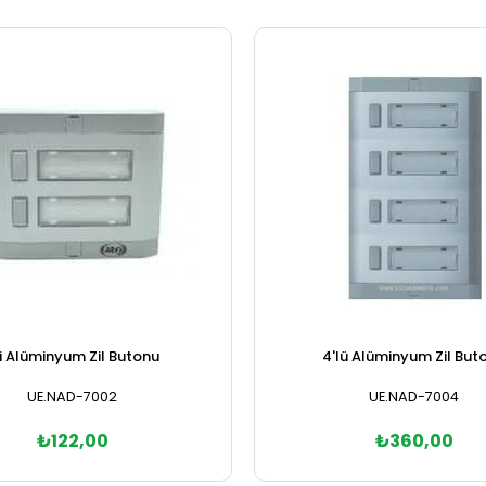
i Alüminyum Zil Butonu
4'lü Alüminyum Zil But
UE.NAD-7002
UE.NAD-7004
₺122,00
₺360,00