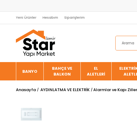
Yeni Ürünler
Hesabım
Siparişlerim
BAHÇE VE
EL
ELEKTRİK
BANYO
BALKON
ALETLERİ
ALETL
Anasayfa
AYDINLATMA VE ELEKTRİK
Alarmlar ve Kapı Ziller