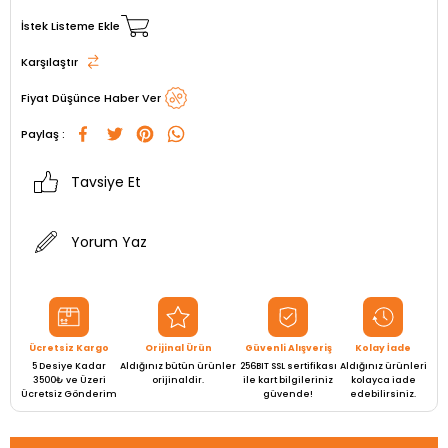
İstek Listeme Ekle
Karşılaştır
Fiyat Düşünce Haber Ver
Paylaş :
Tavsiye Et
Yorum Yaz
Ücretsiz Kargo
Orijinal Ürün
Güvenli Alışveriş
Kolay İade
5 Desiye Kadar
Aldığınız bütün ürünler
256BIT SSL sertifikası
Aldığınız ürünleri
3500₺ ve Üzeri
orijinaldir.
ile kart bilgileriniz
kolayca iade
Ücretsiz Gönderim
güvende!
edebilirsiniz.