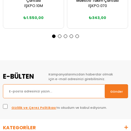
Çantası
Maestro Takım Çantası
IŞKPO.10M
IŞKPO.070
₺1.550,00
₺343,00
Sepete Ekle
Sepete Ekle
E-BÜLTEN
Kampanyalarımızdan haberdar olmak
için e-mail adresinizi girebilirsiniz.
Gönder
Gizlilik ve Çerez Politikası
’nı okudum ve kabul ediyorum.
KATEGORİLER