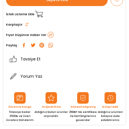
İstek Listeme Ekle
Karşılaştır
Fiyat Düşünce Haber Ver
Paylaş :
Tavsiye Et
Yorum Yaz
Ücretsiz Kargo
Orijinal Ürün
Güvenli Alışveriş
Kolay İade
5 Desiye Kadar
Aldığınız bütün ürünler
256BIT SSL sertifikası
Aldığınız ürünleri
3500₺ ve Üzeri
orijinaldir.
ile kart bilgileriniz
kolayca iade
Ücretsiz Gönderim
güvende!
edebilirsiniz.