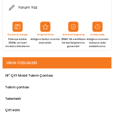
Yorum Yaz
Ücretsiz Kargo
Orijinal Ürün
Güvenli Alışveriş
Kolay İade
5 Desiye Kadar
Aldığınız bütün ürünler
256BIT SSL sertifikası
Aldığınız ürünleri
3500₺ ve Üzeri
orijinaldir.
ile kart bilgileriniz
kolayca iade
Ücretsiz Gönderim
güvende!
edebilirsiniz.
ÜRÜN ÖZELLIKLERI
18'' Çift Mobil Takım Çantası
Takım çantası
Tekerlekli
Çift katlı