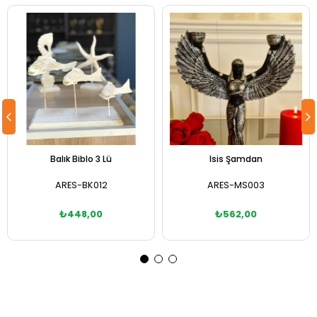
Balık Biblo 3 Lü
Isis Şamdan
ARES-BK012
ARES-MS003
₺448,00
₺562,00
Sepete Ekle
Sepete Ekle