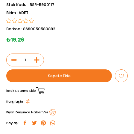
Stok Kodu
BSR-5900117
ADET
Barkod
:
8690050580892
₺19,26
İstek Listeme Ekle
Karşılaştır
Fiyat Düşünce Haber Ver
Paylaş :