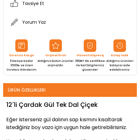
Tavsiye Et
Yorum Yaz
Ücretsiz Kargo
Orijinal Ürün
Güvenli Alışveriş
Kolay İade
5 Desiye Kadar
Aldığınız bütün ürünler
256BIT SSL sertifikası
Aldığınız ürünleri
3500₺ ve Üzeri
orijinaldir.
ile kart bilgileriniz
kolayca iade
Ücretsiz Gönderim
güvende!
edebilirsiniz.
ÜRÜN ÖZELLIKLERI
12´li Çardak Gül Tek Dal Çiçek
Eğer isterseniz gül dalının sap kısmını kısaltarak
istediğiniz boy vazo için uygun hale getirebilirisiniz.