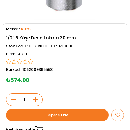
Marka
:
RİCO
1/2” 6 Köşe Derin Lokma 30 mm
Stok Kodu
KTS-RICO-007-RC8130
ADET
Barkod
:
1062009365558
₺574,00
İstek Listeme Ekle