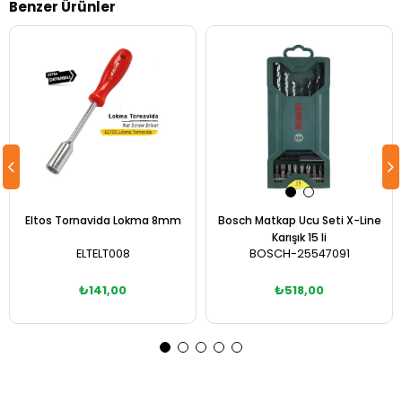
Benzer Ürünler
Eltos Tornavida Lokma 8mm
Bosch Matkap Ucu Seti X-Line
Karışık 15 li
ELTELT008
BOSCH-25547091
₺141,00
₺518,00
Sepete Ekle
Sepete Ekle