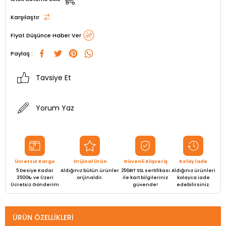
Karşılaştır
Fiyat Düşünce Haber Ver
Paylaş :
Tavsiye Et
Yorum Yaz
Ücretsiz Kargo
Orijinal Ürün
Güvenli Alışveriş
Kolay İade
5 Desiye Kadar
Aldığınız bütün ürünler
256BIT SSL sertifikası
Aldığınız ürünleri
3500₺ ve Üzeri
orijinaldir.
ile kart bilgileriniz
kolayca iade
Ücretsiz Gönderim
güvende!
edebilirsiniz.
ÜRÜN ÖZELLIKLERI