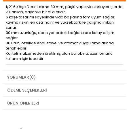
1/2” 6 Köşe Derin Lokma 30 mm, güçlü yapısıyla zorlayıcı işlerde
kullanılan, dayanıklı bir el aletidir.
6 köşe tasarımı sayesinde vida başlarına tam uyum sağlar,
kayma riskini en aza indirir ve yüksek tork ile çalışma imkanı
sunar.
30 mm uzunluğu, derin yerlerdeki bağlantılara kolay erişim
sağlar.
Bu ürün, özellikle endüstriyel ve otomotiv uygulamalarında
tercih edilir.
Kaliteli malzemeden üretilmiş olan bu lokma, uzun ömürlü
kullanım için idealdir.
YORUMLAR
(0)
ÖDEME SEÇENEKLERI
ÜRÜN ÖNERILERI