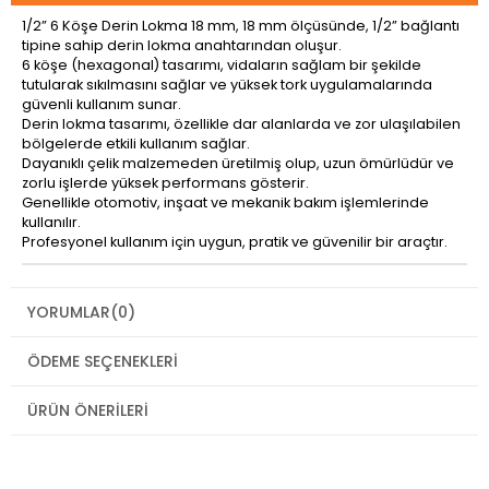
1/2” 6 Köşe Derin Lokma 18 mm, 18 mm ölçüsünde, 1/2” bağlantı
tipine sahip derin lokma anahtarından oluşur.
6 köşe (hexagonal) tasarımı, vidaların sağlam bir şekilde
tutularak sıkılmasını sağlar ve yüksek tork uygulamalarında
güvenli kullanım sunar.
Derin lokma tasarımı, özellikle dar alanlarda ve zor ulaşılabilen
bölgelerde etkili kullanım sağlar.
Dayanıklı çelik malzemeden üretilmiş olup, uzun ömürlüdür ve
zorlu işlerde yüksek performans gösterir.
Genellikle otomotiv, inşaat ve mekanik bakım işlemlerinde
kullanılır.
Profesyonel kullanım için uygun, pratik ve güvenilir bir araçtır.
YORUMLAR
(0)
ÖDEME SEÇENEKLERI
ÜRÜN ÖNERILERI