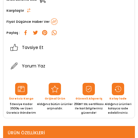
Karşılaştır
Fiyat Düşünce Haber Ver
Paylaş :
Tavsiye Et
Yorum Yaz
Ücretsiz Kargo
Orijinal Ürün
Güvenli Alışveriş
Kolay İade
5 Desiye Kadar
Aldığınız bütün ürünler
256BIT SSL sertifikası
Aldığınız ürünleri
3500₺ ve Üzeri
orijinaldir.
ile kart bilgileriniz
kolayca iade
Ücretsiz Gönderim
güvende!
edebilirsiniz.
ÜRÜN ÖZELLIKLERI