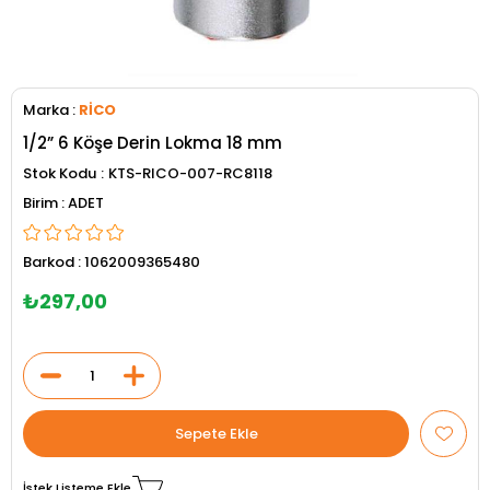
Marka
:
RİCO
1/2” 6 Köşe Derin Lokma 18 mm
Stok Kodu
KTS-RICO-007-RC8118
ADET
Barkod
:
1062009365480
₺297,00
İstek Listeme Ekle