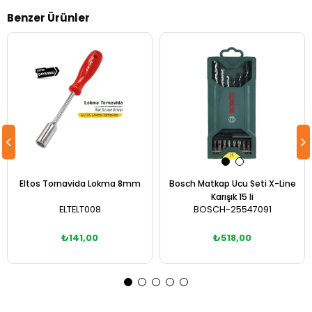
Benzer Ürünler
Eltos Tornavida Lokma 8mm
Bosch Matkap Ucu Seti X-Line
Karışık 15 li
ELTELT008
BOSCH-25547091
₺141,00
₺518,00
Sepete Ekle
Sepete Ekle