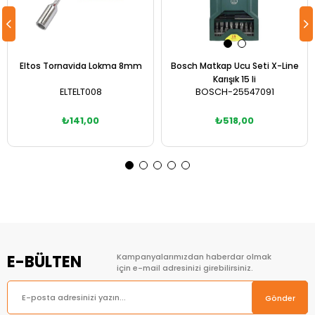
Eltos Tornavida Lokma 8mm
Bosch Matkap Ucu Seti X-Line
Karışık 15 li
ELTELT008
BOSCH-25547091
₺141,00
₺518,00
Sepete Ekle
Sepete Ekle
E-BÜLTEN
Kampanyalarımızdan haberdar olmak
için e-mail adresinizi girebilirsiniz.
Gönder