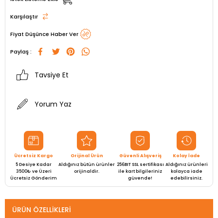
Karşılaştır
Fiyat Düşünce Haber Ver
Paylaş :
Tavsiye Et
Yorum Yaz
Ücretsiz Kargo
Orijinal Ürün
Güvenli Alışveriş
Kolay İade
5 Desiye Kadar
Aldığınız bütün ürünler
256BIT SSL sertifikası
Aldığınız ürünleri
3500₺ ve Üzeri
orijinaldir.
ile kart bilgileriniz
kolayca iade
Ücretsiz Gönderim
güvende!
edebilirsiniz.
ÜRÜN ÖZELLIKLERI