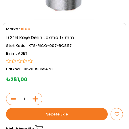
Marka
:
RİCO
1/2” 6 Köşe Derin Lokma 17 mm
Stok Kodu
KTS-RICO-007-RC8117
ADET
Barkod
:
1062009365473
₺281,00
İstek Listeme Ekle