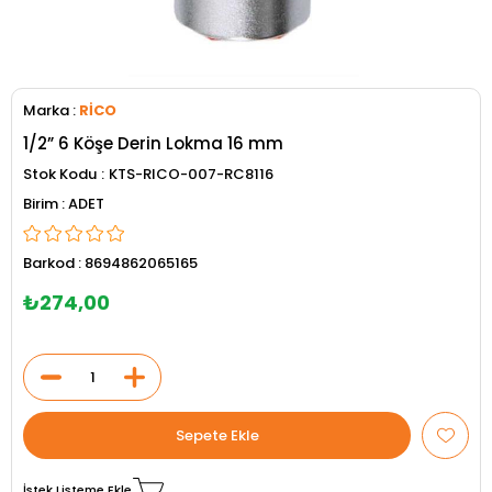
Marka
:
RİCO
1/2” 6 Köşe Derin Lokma 16 mm
Stok Kodu
KTS-RICO-007-RC8116
ADET
Barkod
:
8694862065165
₺274,00
İstek Listeme Ekle