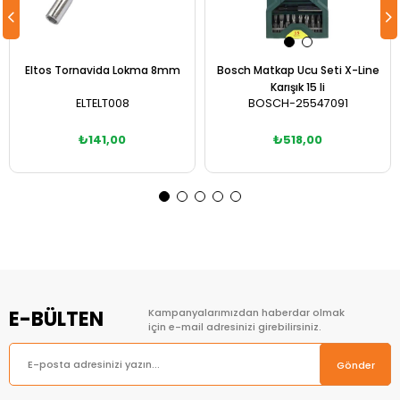
Eltos Tornavida Lokma 8mm
Bosch Matkap Ucu Seti X-Line
Karışık 15 li
ELTELT008
BOSCH-25547091
₺141,00
₺518,00
Sepete Ekle
Sepete Ekle
E-BÜLTEN
Kampanyalarımızdan haberdar olmak
için e-mail adresinizi girebilirsiniz.
Gönder