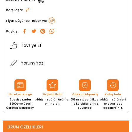
Karşılaştır
Fiyat Düşünce Haber Ver
Paylaş :
Tavsiye Et
Yorum Yaz
Ücretsiz Kargo
Orijinal Ürün
Güvenli Alışveriş
Kolay İade
5 Desiye Kadar
Aldığınız bütün ürünler
256BIT SSL sertifikası
Aldığınız ürünleri
3500₺ ve Üzeri
orijinaldir.
ile kart bilgileriniz
kolayca iade
Ücretsiz Gönderim
güvende!
edebilirsiniz.
ÜRÜN ÖZELLIKLERI