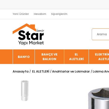
Yeni Ürünler
Hesabım
Siparişlerim
BAHÇE VE
EL
ELEKTRİK
BANYO
BALKON
ALETLERİ
ALETL
Anasayfa
EL ALETLERİ
Anahtarlar ve Lokmalar
Lokma Ana