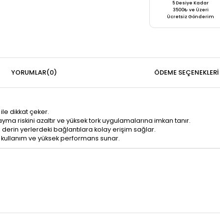
5 Desiye Kadar
3500₺ ve Üzeri
Ücretsiz Gönderim
YORUMLAR
(0)
ÖDEME SEÇENEKLERI
ile dikkat çeker.
ma riskini azaltır ve yüksek tork uygulamalarına imkan tanır.
 derin yerlerdeki bağlantılara kolay erişim sağlar.
 kullanım ve yüksek performans sunar.