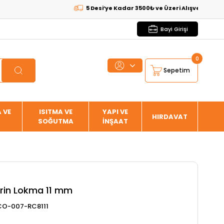
5 Desi’ye Kadar 3500₺ ve Üzeri Alışverişlerde
KARGO
Bayi Girişi
0
Sepetim
 VE
ISITMA VE
YAPI VE
HIRDAVAT
SOĞUTMA
İNŞAAT
erin Lokma 11 mm
CO-007-RC8111