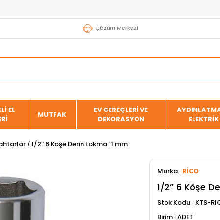
Çözüm Merkezi
Lİ EL
EV GEREÇLERİ VE
AYDINLATMA
MUTFAK
ERİ
DEKORASYON
ELEKTRİK
htarlar
1/2” 6 Köşe Derin Lokma 11 mm
Marka
:
RİCO
1/2” 6 Köşe D
Stok Kodu
KTS-RI
ADET