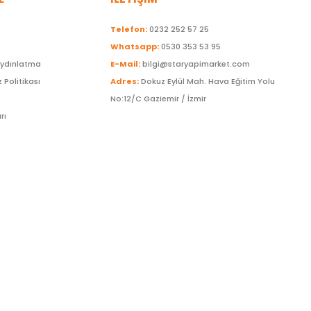
Telefon:
0232 252 57 25
Whatsapp:
0530 353 53 95
Aydınlatma
E-Mail:
bilgi@staryapimarket.com
z Politikası
Adres:
Dokuz Eylül Mah. Hava Eğitim Yolu
No:12/C Gaziemir / İzmir
rı