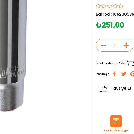
Barkod
:
106200936
₺251,00
İstek Listeme Ekle
Paylaş :
Tavsiye Et
Ücretsiz Kargo