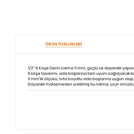
ÜRÜN ÖZELLIKLERI
1/2” 6 Köşe Derin Lokma 11 mm, güçlü ve dayanıklı yapısı 
6 köşe tasarımı, vida başlarına tam uyum sağlayarak kay
11 mm'lik ölçüsü, orta boyutlu vida başlarına uygun olup,
Dayanıklı malzemeden üretilmiş bu lokma, uzun ömürlü