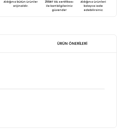
Aldığınız bütün ürünler
256BIT SSL sertifikası
Aldığınız ürünleri
orijinaldir.
ile kart bilgileriniz
kolayca iade
güvende!
edebilirsiniz.
ÜRÜN ÖNERILERI