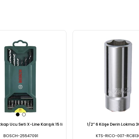
ap Ucu Seti X-Line Karışık 15 li
1/2” 6 Köşe Derin Lokma 
BOSCH-25547091
KTS-RICO-007-RC813