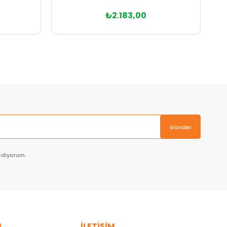
₺2.183,00
Sepete Ekle
Gönder
ediyorum.
L
İLETİŞİM