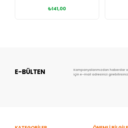
₺141,00
Sepete Ekle
E-BÜLTEN
Kampanyalarımızdan haberdar 
için e-mail adresinizi girebilirsiniz
KATEGORİLER
ÖNEMLİ BİLGİL