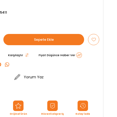
5411
Karşılaştır
Fiyat Düşünce Haber Ver
Yorum Yaz
Orijinal Ürün
Güvenli Alışveriş
Kolay İade