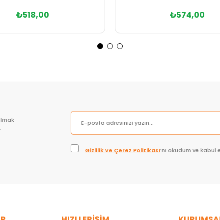
₺518,00
₺574,00
Sepete Ekle
Sepete Ekle
olmak
.
Gizlilik ve Çerez Politikası
’nı okudum ve kabul 
ER
HIZLI ERİŞİM
KURUMSA