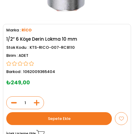
Marka
:
RİCO
1/2” 6 Köşe Derin Lokma 10 mm
Stok Kodu
KTS-RICO-007-RC8110
ADET
Barkod
:
1062009365404
₺249,00
İstek Listeme Ekle