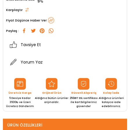
Karşılaştır
Fiyat Düşünce Haber Ver
Paylaş :
Tavsiye Et
Yorum Yaz
Ücretsiz Kargo
Orijinal Ürün
Güvenli Alışveriş
Kolay İade
5 Desiye Kadar
Aldığınız bütün ürünler
256BIT SSL sertifikası
Aldığınız ürünleri
3500₺ ve Üzeri
orijinaldir.
ile kart bilgileriniz
kolayca iade
Ücretsiz Gönderim
güvende!
edebilirsiniz.
ÜRÜN ÖZELLIKLERI