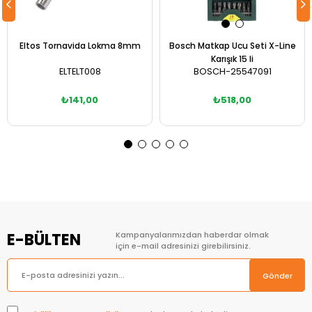
Eltos Tornavida Lokma 8mm
Bosch Matkap Ucu Seti X-Line
Karışık 15 li
ELTELT008
BOSCH-25547091
₺141,00
₺518,00
Sepete Ekle
Sepete Ekle
E-BÜLTEN
Kampanyalarımızdan haberdar olmak
için e-mail adresinizi girebilirsiniz.
Gönder