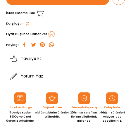
İstek Listeme Ekle
Karşılaştır
Fiyat Düşünce Haber Ver
Paylaş :
Tavsiye Et
Yorum Yaz
Ücretsiz Kargo
Orijinal Ürün
Güvenli Alışveriş
Kolay İade
5 Desiye Kadar
Aldığınız bütün ürünler
256BIT SSL sertifikası
Aldığınız ürünleri
3500₺ ve Üzeri
orijinaldir.
ile kart bilgileriniz
kolayca iade
Ücretsiz Gönderim
güvende!
edebilirsiniz.