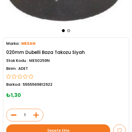
Marka
:
MESAN
020mm Dubelli Baza Takozu Siyah
Stok Kodu
MES0259N
ADET
Barkod
:
5555569812922
₺1,30